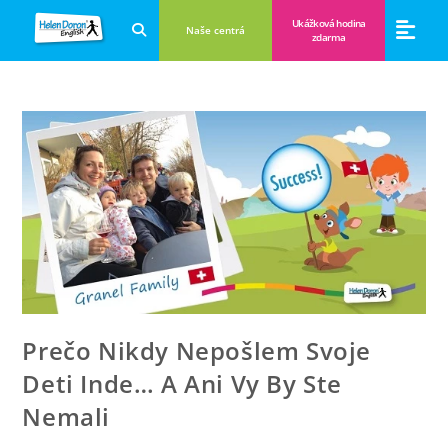
Ukážková hodina
Naše centrá
zdarma
Aplikácie a anglické hry
Novinky a B
Zákulisie vzdeláva
Prečo Nikdy Nepošlem Svoje
Deti Inde… A Ani Vy By Ste
Nemali