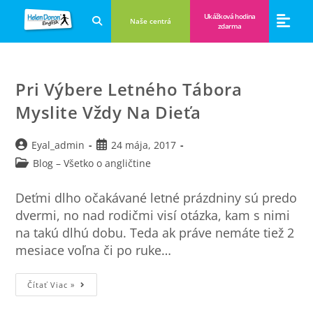
Ukážková hodina
Naše centrá
zdarma
Aplikácie a anglické hry
Novinky a B
Zákulisie vzdeláva
Pri Výbere Letného Tábora
Myslite Vždy Na Dieťa
Eyal_admin
24 mája, 2017
Blog – Všetko o angličtine
Deťmi dlho očakávané letné prázdniny sú predo
dvermi, no nad rodičmi visí otázka, kam s nimi
na takú dlhú dobu. Teda ak práve nemáte tiež 2
mesiace voľna či po ruke…
Čítať Viac »