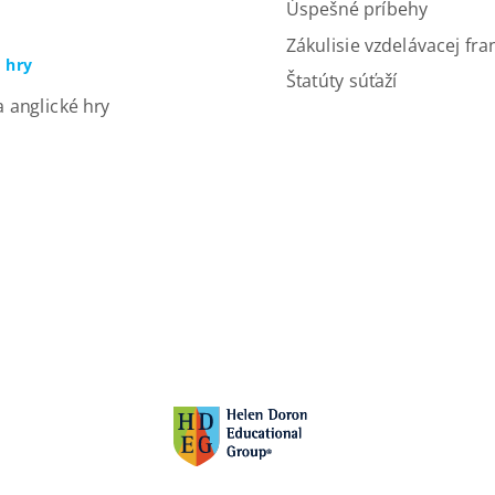
Úspešné príbehy
Zákulisie vzdelávacej fra
a hry
Štatúty súťaží
a anglické hry