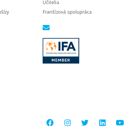
Učitelia
nšízy
Franšízová spolupráca