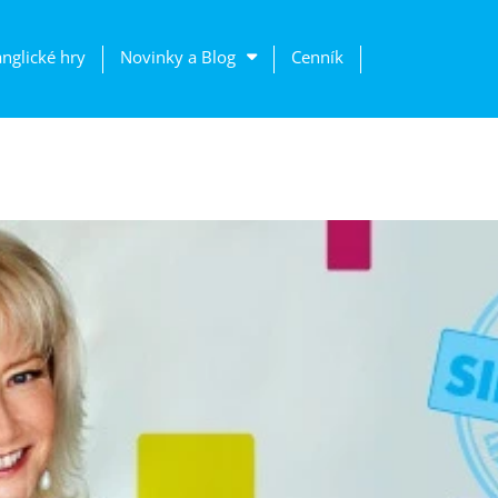
anglické hry
Novinky a Blog
Cenník