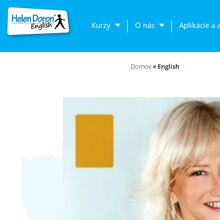
Kurzy
O nás
Aplikácie a 
Domov
»
English