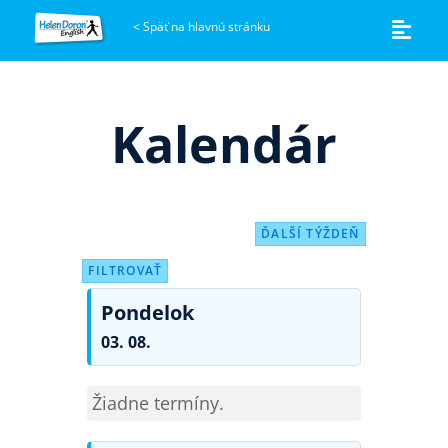
<
Späť na hlavnú stránku
Kalendár
ĎALŠÍ TÝŽDEŇ
FILTROVAŤ
Pondelok
03. 08.
Žiadne termíny.