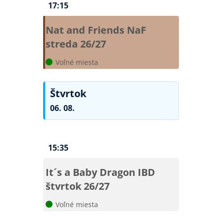
17:15
Nat and Friends
NaF
streda 26/27
Voľné miesta
Štvrtok
06. 08.
15:35
It´s a Baby Dragon
IBD
štvrtok 26/27
Voľné miesta