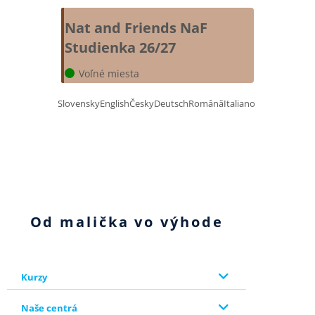
Nat and Friends
NaF
Studienka 26/27
Voľné miesta
Slovensky
English
Česky
Deutsch
Română
Italiano
Od malička vo výhode
Kurzy
Naše centrá