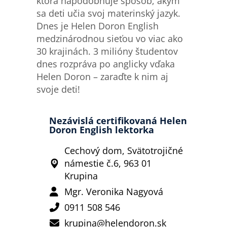
ktorá napodobňuje spôsob, akým
sa deti učia svoj materinský jazyk.
Dnes je Helen Doron English
medzinárodnou sieťou vo viac ako
30 krajinách. 3 milióny študentov
dnes rozpráva po anglicky vďaka
Helen Doron – zaraďte k nim aj
svoje deti!
Nezávislá certifikovaná Helen
Doron English lektorka
Cechový dom, Svätotrojičné
námestie č.6, 963 01
Krupina
Mgr. Veronika Nagyová
0911 508 546
krupina@helendoron.sk