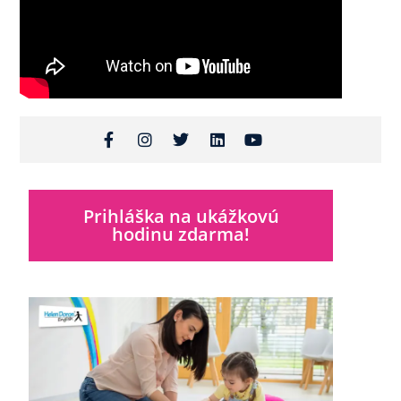
Prihláška na ukážkovú
hodinu zdarma!