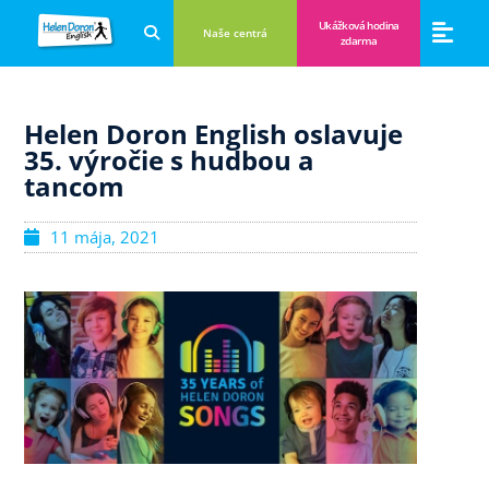
Ukážková hodina
Naše centrá
zdarma
Aplikácie a anglické hry
Novinky a B
Zákulisie vzdeláva
Helen Doron English oslavuje
35. výročie s hudbou a
tancom
11 mája, 2021