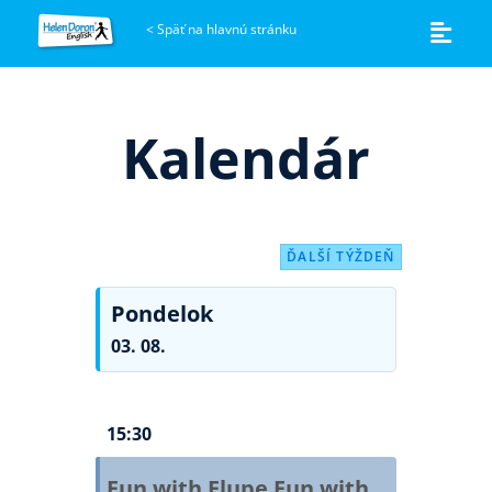
<
Späť na hlavnú stránku
Kalendár
ĎALŠÍ TÝŽDEŇ
Pondelok
03. 08.
15:30
Fun with Flupe
Fun with