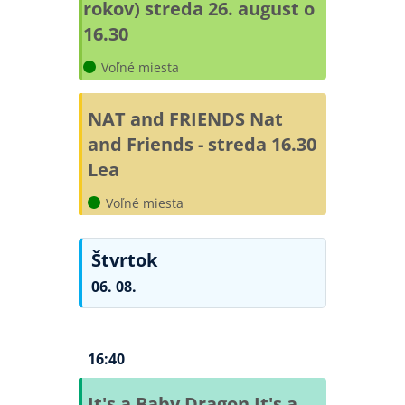
rokov) streda 26. august o
16.30
Voľné miesta
NAT and FRIENDS
Nat
and Friends - streda 16.30
Lea
Voľné miesta
Štvrtok
06. 08.
16:40
It's a Baby Dragon
It's a