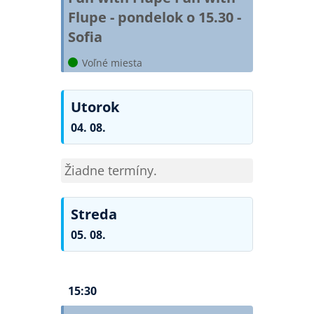
Flupe - pondelok o 15.30 -
Sofia
Voľné miesta
Utorok
04. 08.
Žiadne termíny.
Streda
05. 08.
15:30