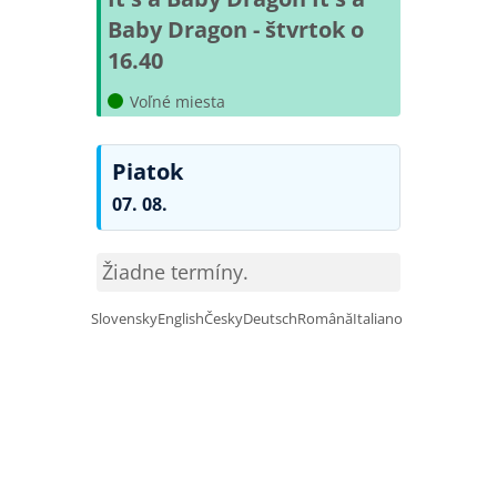
Baby Dragon - štvrtok o
16.40
Voľné miesta
Piatok
07. 08.
Žiadne termíny.
Slovensky
English
Česky
Deutsch
Română
Italiano