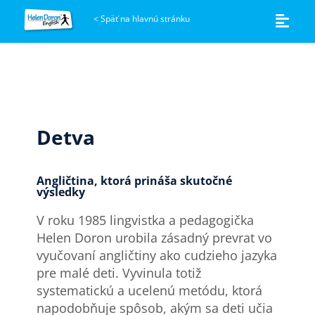
<
Späť na hlavnú stránku
Detva
Angličtina, ktorá prináša skutočné
výsledky
V roku 1985 lingvistka a pedagogička
Helen Doron urobila zásadný prevrat vo
vyučovaní angličtiny ako cudzieho jazyka
pre malé deti. Vyvinula totiž
systematickú a ucelenú metódu, ktorá
napodobňuje spôsob, akým sa deti učia