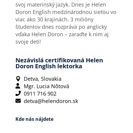
svoj materinský jazyk. Dnes je Helen
Doron English medzinárodnou sieťou vo
viac ako 30 krajinách. 3 milióny
študentov dnes rozpráva po anglicky
vďaka Helen Doron – zaraďte k nim aj
svoje deti!
Nezávislá certifikovaná Helen
Doron English lektorka
Detva, Slovakia
Mgr. Lucia Nôtová
0911 716 902
detva@helendoron.sk
Kde nás nájdete