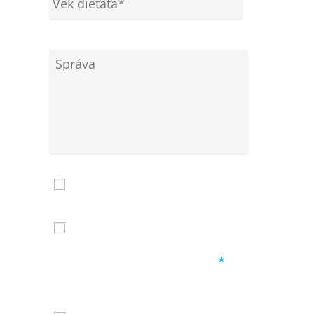
Správa
Mám záujem o ukážkovú
hodinu
Mám záujem o zasielanie
noviniek
Ochrana osobných údajov
*
Vyplnením týchto informácii
súhlasíte s podmienkami