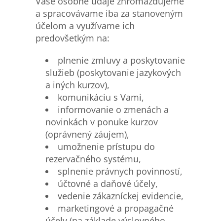
Vaše osobné údaje zhromažďujeme
a spracovávame iba za stanoveným
účelom a využívame ich
predovšetkým na:
plnenie zmluvy a poskytovanie
služieb (poskytovanie jazykových
a iných kurzov),
komunikáciu s Vami,
informovanie o zmenách a
novinkách v ponuke kurzov
(oprávnený záujem),
umožnenie prístupu do
rezervačného systému,
splnenie právnych povinností,
účtovné a daňové účely,
vedenie zákazníckej evidencie,
marketingové a propagačné
účely (na základe výslovného