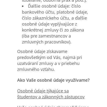
Ďalšie osobné údaje: číslo
bankového účtu, platobné údaje,
číslo zákazníckeho účtu, a ďalšie
osobné údaje vyplývajúce z
konkrétnej zmluvy či zo zákona
(iba pre zamestnancov a
zmluvných pracovníkov).
Osobné údaje získavame
predovšetkým od Vás, najmä pri
uzatváraní zmluvy a v priebehu
zmluvného vzťahu.
Ako Vaše osobné údaje využívame?
Osobn
é údaje týkajúce sa
študentov a zákonných zástupcov