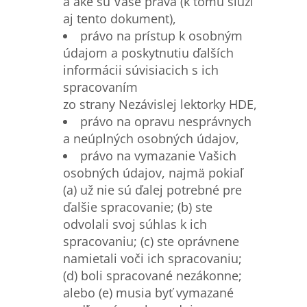
a aké sú Vaše práva (k tomu slúži
aj tento dokument),
právo na prístup k osobným
údajom a poskytnutiu ďalších
informácii súvisiacich s ich
spracovaním
zo strany Nezávislej lektorky HDE,
právo na opravu nesprávnych
a neúplných osobných údajov,
právo na vymazanie Vašich
osobných údajov, najmä pokiaľ
(a) už nie sú ďalej potrebné pre
ďalšie spracovanie; (b) ste
odvolali svoj súhlas k ich
spracovaniu; (c) ste oprávnene
namietali voči ich spracovaniu;
(d) boli spracované nezákonne;
alebo (e) musia byť vymazané