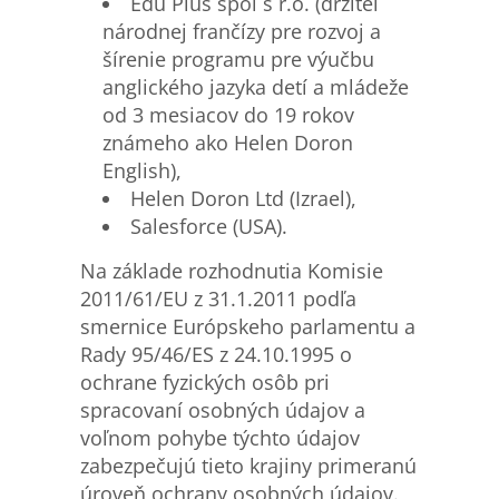
Edu Plus spol s r.o. (držiteľ
národnej frančízy pre rozvoj a
šírenie programu pre výučbu
anglického jazyka detí a mládeže
od 3 mesiacov do 19 rokov
známeho ako Helen Doron
English),
Helen Doron Ltd (Izrael),
Salesforce (USA).
Na základe rozhodnutia Komisie
2011/61/EU z 31.1.2011 podľa
smernice Európskeho parlamentu a
Rady 95/46/ES z 24.10.1995 o
ochrane fyzických osôb pri
spracovaní osobných údajov a
voľnom pohybe týchto údajov
zabezpečujú tieto krajiny primeranú
úroveň ochrany osobných údajov.