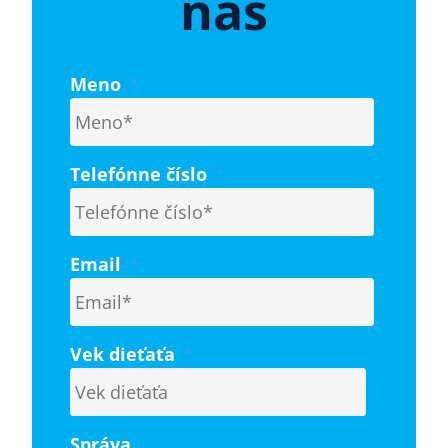
nás
Meno
*
Telefónne číslo
*
Email
*
Vek dieťaťa
*
Správa