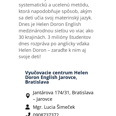
systematickú a ucelenú metódu,
ktorá napodobňuje spôsob, akým
sa deti učia svoj materinský jazyk.
Dnes je Helen Doron English
medzinárodnou sieťou vo viac ako
30 krajinách. 3 milióny študentov
dnes rozpráva po anglicky vďaka
Helen Doron – zaraďte k nim aj
svoje deti!
Vyučovacie centrum Helen
Doron English Jarovce,
Bratislava
Jantárova 174/31, Bratislava
– Jarovce
Mgr. Lucia Šimeček
0908737372