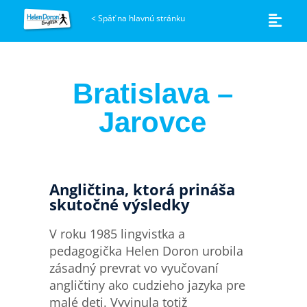
<
Späť na hlavnú stránku
Bratislava –
Jarovce
Angličtina, ktorá prináša
skutočné výsledky
V roku 1985 lingvistka a
pedagogička Helen Doron urobila
zásadný prevrat vo vyučovaní
angličtiny ako cudzieho jazyka pre
malé deti. Vyvinula totiž