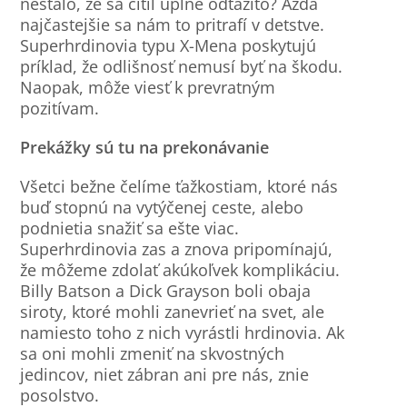
nestalo, že sa cítil úplne odťažito? Azda
najčastejšie sa nám to pritrafí v detstve.
Superhrdinovia typu X-Mena poskytujú
príklad, že odlišnosť nemusí byť na škodu.
Naopak, môže viesť k prevratným
pozitívam.
Prekážky sú tu na prekonávanie
Všetci bežne čelíme ťažkostiam, ktoré nás
buď stopnú na vytýčenej ceste, alebo
podnietia snažiť sa ešte viac.
Superhrdinovia zas a znova pripomínajú,
že môžeme zdolať akúkoľvek komplikáciu.
Billy Batson a Dick Grayson boli obaja
siroty, ktoré mohli zanevrieť na svet, ale
namiesto toho z nich vyrástli hrdinovia. Ak
sa oni mohli zmeniť na skvostných
jedincov, niet zábran ani pre nás, znie
posolstvo.