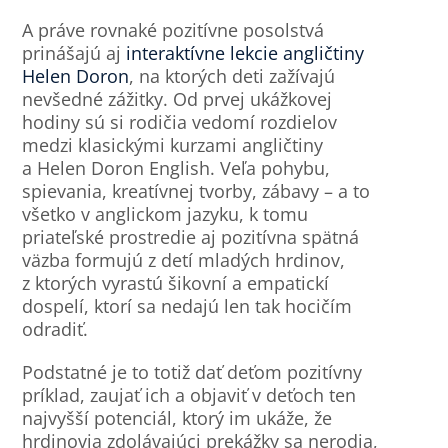
A práve rovnaké pozitívne posolstvá
prinášajú aj
interaktívne lekcie angličtiny
Helen Doron
, na ktorých deti zažívajú
nevšedné zážitky. Od prvej ukážkovej
hodiny sú si rodičia vedomí rozdielov
medzi klasickými kurzami angličtiny
a Helen Doron English. Veľa pohybu,
spievania, kreatívnej tvorby, zábavy – a to
všetko v anglickom jazyku, k tomu
priateľské prostredie aj pozitívna spätná
väzba formujú z detí mladých hrdinov,
z ktorých vyrastú šikovní a empatickí
dospelí, ktorí sa nedajú len tak hocičím
odradiť.
Podstatné je to totiž dať deťom pozitívny
príklad, zaujať ich a objaviť v deťoch ten
najvyšší potenciál, ktorý im ukáže, že
hrdinovia zdolávajúci prekážky sa nerodia,