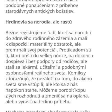
podobné ponaučeniam z príbehov
starodávnych antických božstiev.
Hrdinovia sa nerodia, ale rastú
Bežne registrujeme ľudí, ktorí sa narodili
do zdravého rodinného zázemia a mali
k dispozícii materiálny dostatok, ale
premrhali svoj potenciál. Protikladom sú
tí, ktorí prišli do veľkej núdze, ba dokonca
dospievali bez podpory od rodičov, ale
stali sa lekármi, učiteľmi a podobnými
osobnosťami reálneho sveta. Komiksy
zdôrazňujú, že nezáleží na tom, do akého
sveta sme vstúpili, ale kto sa z nás
napokon stane. Môžeme porobiť kopu
zlých rozhodnutí a zmeniť sa na oplana,
alebo vyrásť na hrdinu príbehu.