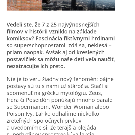
Vedeli ste, že 7 z 25 najvýnosnejších
filmov v histórii vzniklo na základe
komiksov? Fascinácia fiktívnymi hrdinami
so superschopnosťami, zdá sa, neklesá –
priam naopak. Avšak aj od kreslených
postavičiek sa môžu naše deti veľa naučiť,
nezatracujte ich preto.
Nie je to veru žiadny nový fenomén: bájne
postavy sú tu s nami už stáročia. Stačí si
spomenúť na grécku mytológiu. Zeus,
Héra či Poseidón ponúkajú mnoho paralel
so Supermanom, Wonder Woman alebo
Poison Ivy. Ľahko odhalíme niekoľko
zreteľných spoločných prvkov
a uvedomíme si, že terajšia plejáda
superhrdinov sprostredkúva lekcie