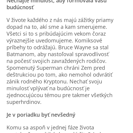
Nechajte minulosť, aby formovala vašu
budúcnosť
V živote každého z nás majú zážitky priamy
dopad na to, akí sme a kam smerujeme.
Všetci si to s pribúdajúcim vekom čoraz
výraznejšie uvedomujeme. Komiksové
príbehy to odrážajú. Bruce Wayne sa stal
Batmanom, aby nastoľoval spravodlivosť
na počesť svojich zavraždených rodičov.
Spomenutý Superman chráni Zem pred
deštrukciou po tom, ako nemohol odvrátiť
zánik rodného Kryptonu. Nechať svoju
minulosť vplývať na budúcnosť je
zjednocujúcou témou pre takmer všetkých
superhrdinov.
Je v poriadku byť nevšedný
Komu sa aspoň v jednej fáze života