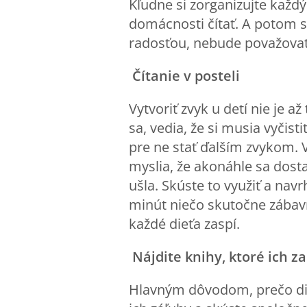
Kľudne si zorganizujte každ
domácnosti čítať. A potom si
radosťou, nebude považovať 
Čítanie v posteli
Vytvoriť zvyk u detí nie je a
sa, vedia, že si musia vyčis
pre ne stať ďalším zvykom. 
myslia, že akonáhle sa dost
ušla. Skúste to využiť a nav
minút niečo skutočne zábav
každé dieťa zaspí.
Nájdite knihy, ktoré ich 
Hlavným dôvodom, prečo dieť