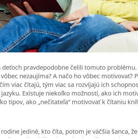
ich deťoch pravdepodobne čelili tomuto problému
le vôbec nezaujíma? A načo ho vôbec motivovať? Pre
čím viac čítajú, tým viac sa rozvíjajú ich schopno
jazyku. Existuje niekoľko možností, ako ich motivo
ko tipov, ako „nečitateľa“ motivovať k čítaniu kníh
 v rodine jediné, kto číta, potom je väčšia šanca, 