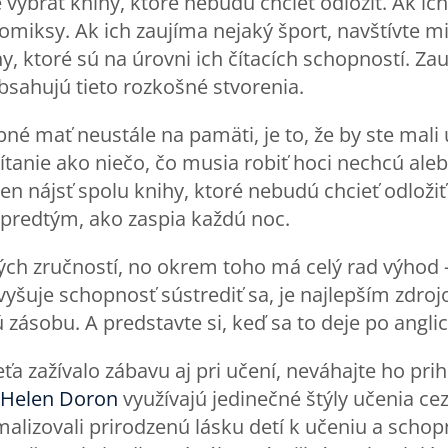
 vybrať knihy, ktoré nebudú chcieť odložiť. Ak ic
omiksy. Ak ich zaujíma nejaký šport, navštívte mi
y, ktoré sú na úrovni ich čítacích schopností. Zau
bsahujú tieto rozkošné stvorenia.
ebné mať neustále na pamäti, je to, že by ste mali
ítanie ako niečo, čo musia robiť hoci nechcú aleb
 len nájsť spolu knihy, ktoré nebudú chcieť odlož
e predtým, ako zaspia každú noc.
ých zručností, no okrem toho má celý rad výhod – 
zvyšuje schopnosť sústrediť sa, je najlepším zdro
 zásobu. A predstavte si, keď sa to deje po anglic
eťa zažívalo zábavu aj pri učení, neváhajte ho prih
 Helen Doron
využívajú jedinečné štýly učenia ce
lizovali prirodzenú lásku detí k učeniu a scho