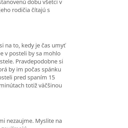
 stanovenú dobu všetci v
eho rodičia čítajú s
si na to, kedy je čas umyť
ie v posteli by sa mohlo
ostele. Pravdepodobne si
torá by im počas spánku
posteli pred spaním 15
minútach totiž väčšinou
ľmi nezaujme. Myslite na