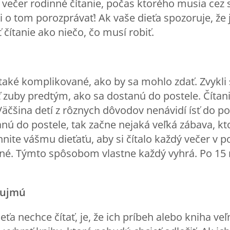
ý večer rodinné čítanie, počas ktorého musia cez
 o tom porozprávať! Ak vaše dieťa spozoruje, že j
čítanie ako niečo, čo musí robiť.
ž také komplikované, ako by sa mohlo zdať. Zvykli 
tiť zuby predtým, ako sa dostanú do postele. Čítan
Väčšina detí z rôznych dôvodov nenávidí ísť do p
anú do postele, tak začne nejaká veľká zábava, k
rhnite vášmu dieťaťu, aby si čítalo každý večer v 
né. Týmto spôsobom vlastne každý vyhrá. Po 15 
zaujmú
a nechce čítať, je, že ich príbeh alebo kniha ve