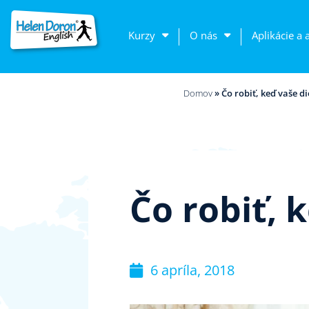
Kurzy
O nás
Aplikácie a 
Domov
»
Čo robiť, keď vaše di
Čo robiť, 
6 apríla, 2018