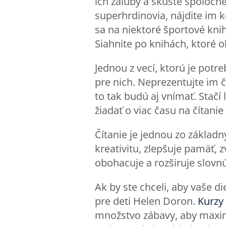
ich záľuby a skúste spoločne
superhrdinovia, nájdite im k
sa na niektoré športové knih
Siahnite po knihách, ktoré o
Jednou z vecí, ktorú je potr
pre nich. Neprezentujte im č
to tak budú aj vnímať. Stačí
žiadať o viac času na čítani
Čítanie je jednou zo základn
kreativitu, zlepšuje pamäť, 
obohacuje a rozširuje slovnú
Ak by ste chceli, aby vaše di
pre deti Helen Doron.
Kurzy
množstvo zábavy, aby maxima