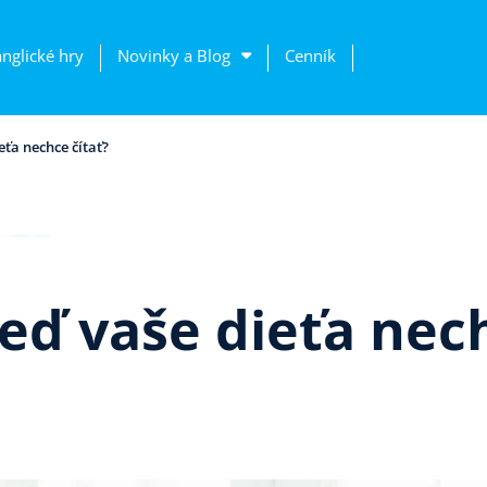
anglické hry
Novinky a Blog
Cenník
eťa nechce čítať?
keď vaše dieťa nec