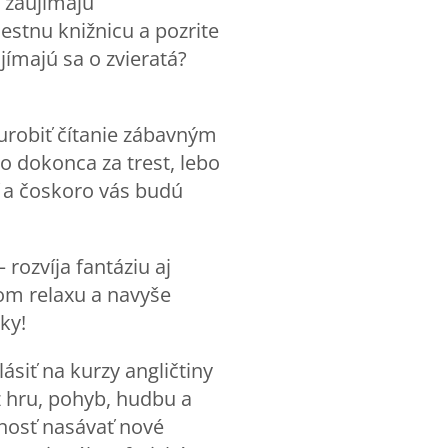
h zaujímajú
estnu knižnicu a pozrite
jímajú sa o zvieratá?
 urobiť čítanie zábavným
o dokonca za trest, lebo
iť a čoskoro vás budú
rozvíja fantáziu aj
jom relaxu a navyše
ky!
lásiť na kurzy angličtiny
z hru, pohyb, hudbu a
pnosť nasávať nové