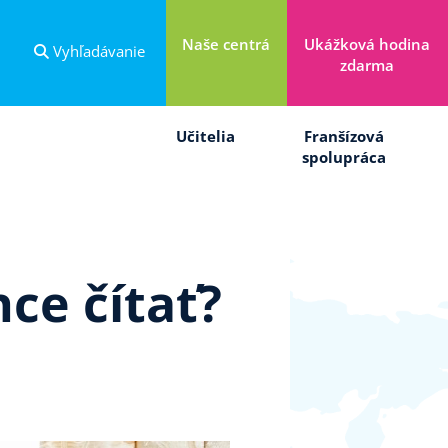
Naše centrá
Ukážková hodina
Vyhľadávanie
zdarma
Učitelia
Franšízová
spolupráca
hce čítať?