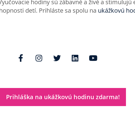
Vyučovacie hodiny sú zábavné a živé a stimulujú 
chopnosti detí. Prihláste sa spolu na
ukážkovú ho
Prihláška na ukážkovú hodinu zdarma!