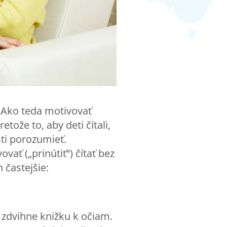
. Ako teda motivovať
tože to, aby deti čítali,
sti porozumieť.
vať („prinútiť“) čítať bez
 častejšie:
že zdvihne knižku k očiam.