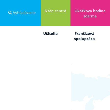
Naše centrá
Ukážková hodina
Vyhľadávanie
zdarma
Učitelia
Franšízová
spolupráca