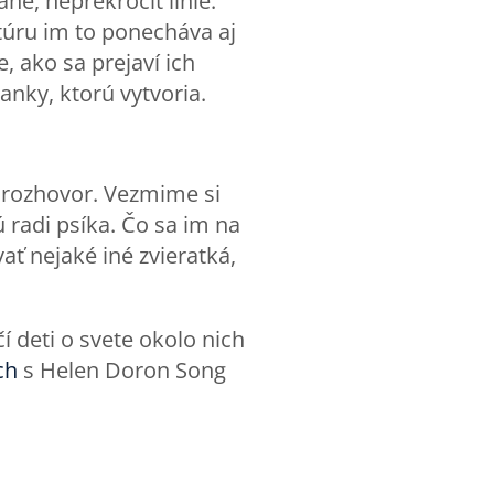
, neprekročiť línie.
ktúru im to ponecháva aj
, ako sa prejaví ich
anky, ktorú vytvoria.
 rozhovor. Vezmime si
ú radi psíka. Čo sa im na
ať nejaké iné zvieratká,
čí deti o svete okolo nich
ch
s Helen Doron Song