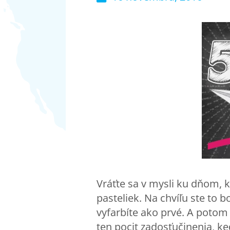
Vráťte sa v mysli ku dňom, 
pasteliek. Na chvíľu ste to bo
vyfarbíte ako prvé. A potom s
ten pocit zadosťučinenia, k