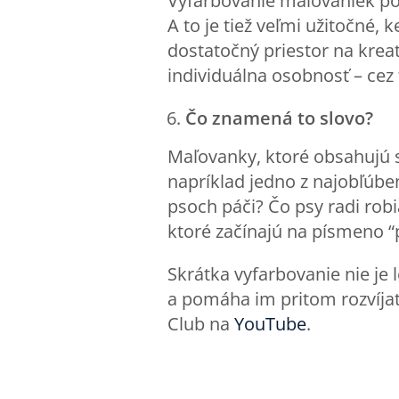
Vyfarbovanie maľovaniek po
A to je tiež veľmi užitočné, 
dostatočný priestor na kreat
individuálna osobnosť – cez 
Čo znamená to slovo?
Maľovanky, ktoré obsahujú 
napríklad jedno z najobľúben
psoch páči? Čo psy radi robi
ktoré začínajú na písmeno “
Skrátka vyfarbovanie nie je l
a pomáha im pritom rozvíjať
Club na
YouTube
.