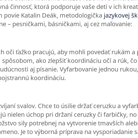
ná činnosť, ktorá podporuje vaše deti v ich kreativ
ám povie Katalin Deák, metodologička
jazykovej š
vne – pesničkami, básničkami, aj cez maľovanie:
ich oči ťažko pracujú, aby mohli povedať rukám 
spôsobom, ako zlepšiť koordináciu očí a rúk, čo
udúcnosti aj písanie. Vyfarbovanie jednou rukou,
obojstrannú koordináciu.
víjaní svalov. Chce to úsilie držať ceruzku a vyf
jú nielen úchop pri držaní ceruzky či farbičky, no
žstvo sily potrebnej na vytvorenie tmavších alebo
 rameno. Je to výborná príprava na vysporiadanie 