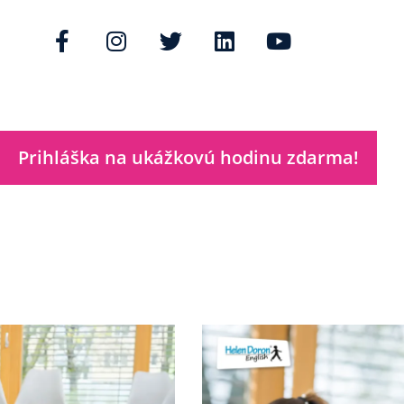
Prihláška na ukážkovú hodinu zdarma!