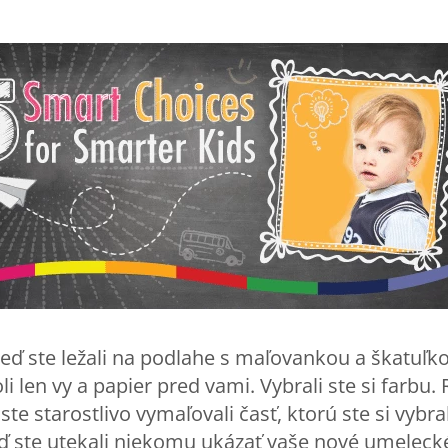
keď ste ležali na podlahe s maľovankou a škatuľ
li len vy a papier pred vami. Vybrali ste si farbu. 
te starostlivo vymaľovali časť, ktorú ste si vybra
eď ste utekali niekomu ukázať vaše nové umelecké