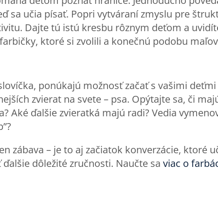
máha deťom poznať hranice. Jednoducho povedané
keď sa učia písať. Popri vytváraní zmyslu pre štru
ivitu. Dajte tú istú kresbu rôznym deťom a uvidíte
farbičky, ktoré si zvolili a konečnú podobu maľov
slovíčka, ponúkajú možnosť začať s vašimi deťmi
ejších zvierat na svete – psa. Opýtajte sa, či maj
a? Aké ďalšie zvieratká majú radi? Vedia vymenov
p”?
en zábava – je to aj začiatok konverzácie, ktoré u
 ďalšie dôležité zručnosti. Naučte sa
viac o farbá