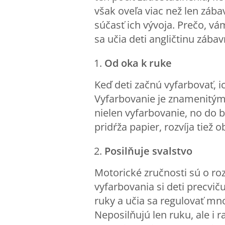
však oveľa viac než len zábav
súčasť ich vývoja. Prečo, v
sa učia deti angličtinu zába
Od oka k ruke
Keď deti začnú vyfarbovať, 
Vyfarbovanie je znamenitým 
nielen vyfarbovanie, no do b
pridŕža papier, rozvíja tiež 
Posilňuje svalstvo
Motorické zručnosti sú o roz
vyfarbovania si deti precviču
ruky a učia sa regulovať mno
Neposilňujú len ruku, ale i