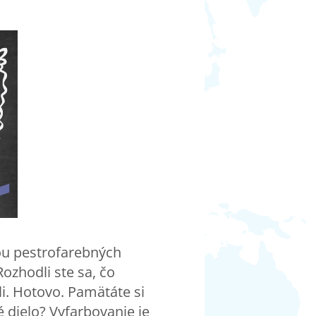
kou pestrofarebných
Rozhodli ste sa, čo
li. Hotovo. Pamätáte si
 dielo? Vyfarbovanie je