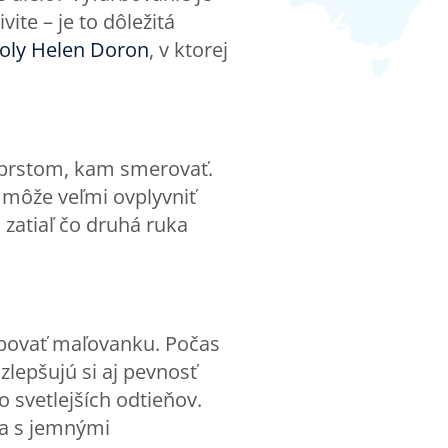
ite – je to dôležitá
koly Helen Doron
, v ktorej
a prstom, kam smerovať.
 môže veľmi ovplyvniť
 zatiaľ čo druhá ruka
arbovať maľovanku. Počas
 zlepšujú si aj pevnosť
 svetlejších odtieňov.
sa s jemnými