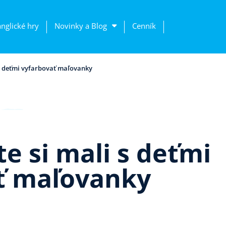
anglické hry
Novinky a Blog
Cenník
 s deťmi vyfarbovať maľovanky
te si mali s deťmi
ť maľovanky