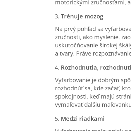
motorickými zručnosťami, ak
Trénuje mozog
Na prvý pohľad sa vyfarbova
zručnosti, ako myslenie, za
uskutočňovanie širokej škály 
a tvary. Práve rozpoznávani
Rozhodnutia, rozhodnut
Vyfarbovanie je dobrým spô
rozhodnúť sa, kde začať, kto
spokojnosti, keď majú stránk
vymaľovať ďalšiu maľovanku –
Medzi riadkami