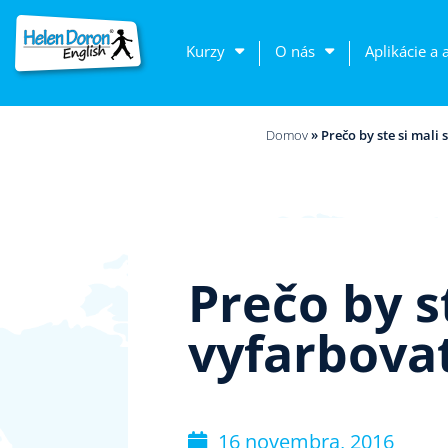
Kurzy
O nás
Aplikácie a 
Domov
»
Prečo by ste si mali
Prečo by s
vyfarbova
16 novembra, 2016