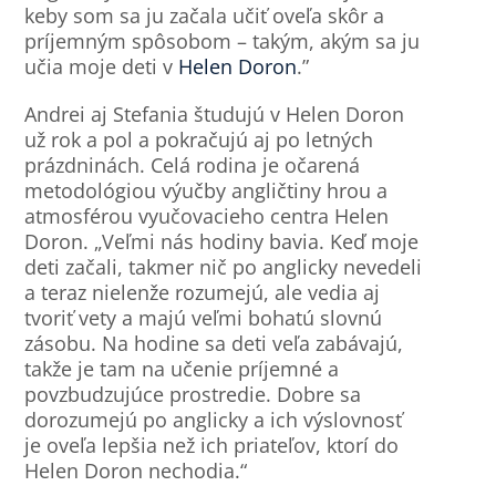
keby som sa ju začala učiť oveľa skôr a
príjemným spôsobom – takým, akým sa ju
učia moje deti v
Helen Doron
.”
Andrei aj Stefania študujú v Helen Doron
už rok a pol a pokračujú aj po letných
prázdninách. Celá rodina je očarená
metodológiou výučby angličtiny hrou a
atmosférou vyučovacieho centra Helen
Doron. „Veľmi nás hodiny bavia. Keď moje
deti začali, takmer nič po anglicky nevedeli
a teraz nielenže rozumejú, ale vedia aj
tvoriť vety a majú veľmi bohatú slovnú
zásobu. Na hodine sa deti veľa zabávajú,
takže je tam na učenie príjemné a
povzbudzujúce prostredie. Dobre sa
dorozumejú po anglicky a ich výslovnosť
je oveľa lepšia než ich priateľov, ktorí do
Helen Doron nechodia.“