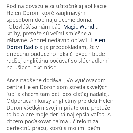
Rodina považuje za užitočné aj aplikácie
Helen Doron, ktoré zaujímavým
spôsobom dopĺňajú učenie doma:
„Obzvlášť sa nám páči
Magic Wand
a
knihy, pretože sú veľmi smiešne a
zábavné. Andrei nedávno objavil
Helen
Doron Radio
a ja predpokladám, že v
priebehu budúceho roka či dvoch bude
radšej angličtinu počúvať so slúchadlami
na ušiach, ako nás.“
Anca nadšene dodáva, „Vo vyučovacom
centre Helen Doron som stretla skvelých
ľudí a chcem tam deti posielať aj naďalej.
Odporúčam kurzy angličtiny pre deti Helen
Doron všetkým svojím priateľom, pretože
to bola pre moje deti tá najlepšia voľba. A
chcem poďakovať najmä učiteľom za
perfektnú prácu, ktorú s mojimi deťmi