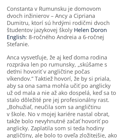
Constanta v Rumunsku je domovom
dvoch inžinierov – Ancy a Cipriana
Dumitru, ktorí sú hrdými rodičmi dvoch
študentov jazykovej školy
Helen Doron
English
: 8-ročného Andreia a 6-ročnej
Stefanie.
Anca vysvetľuje, že aj keď doma rodina
rozpráva len po rumunsky, „skúšame s
deťmi hovoriť v angličtine počas
víkendov.“ Taktiež hovorí, že by si priala,
aby sa ona sama mohla učiť po anglicky
už od mala a nie až ako dospelá, keď sa to
stalo dôležité pre jej profesionálny rast.
„Bohužiaľ, neučila som sa angličtinu
v škole. No v mojej kariére nastal obrat,
takže bolo nevyhnutné začať hovoriť po
anglicky. Zaplatila som si teda hodiny
angličtiny, ale bolo to oveľa zložitejšie, ako