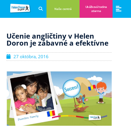
Ukážková hodina
Naše centrá
zdarma
Aplikácie a anglické hry
Novinky a B
Zákulisie vzdeláva
Učenie angličtiny v Helen
Doron je zábavné a efektívne
27 októbra, 2016