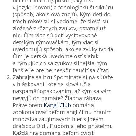
učia intonáciu (spôsob, akým sa
v jazyku hovorí) a fonologickú štruktúru
(spôsob, ako slová znejú). Kým deti do
troch rokov sú si vedomé, že slová sú
zložené z rôznych zvukov, ostatné už
nie. Čím viac sú deti vystavované
detským rýmovačkám, tým viac si
uvedomujú spôsob, ako sa zvuky tvoria.
Čím je detská uvedomelosť slabík
a rýmujúcich sa zvukov silnejšia, tým
ľahšie je pre ne neskôr naučiť sa čítať.
Zahrajte sa hru.
Spomínate si na súťaže
v hláskovaní, kde sa slová učia
naspamäť opakovaním, až kým sa vám
nevryjú do pamäte? Žiadna zábava.
Práve preto
Kangi Club
pomáha
zdokonaľovať deťom angličtinu hraním
množstva zaujímavých hier s Joeym,
dračicou Didi, Flupom a jeho priateľmi.
Každá hra pomáha deťom cvičiť