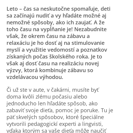
Leto – čas sa neskutočne spomaľuje, deti
sa začínajú nudiť a vy hľadáte možné aj
nemožné spôsoby, ako ich zaujať. A že
toho času na vypĺňanie je! Nezabudnite
však, že okrem času na zábavu a
relaxáciu je ho dosť aj na stimulovanie
myslí a využitie vedomostí a poznatkov
získaných počas školského roka. Je to
však aj dosť času na realizáciu novej
výzvy, ktorá kombinuje zábavu so
vzdelávacou výhodou.
Či už ste v aute, v čakárni, musíte byť
doma kvôli zlému počasiu alebo
jednoducho len hľadáte spôsob, ako
zabaviť svoje dieťa, pomoc je poruke. Tu je
päť skvelých spôsobov, ktoré špeciálne
vytvorili pedagogickí experti a lingvisti,
vďaka ktorým sa vaše dieťa môže naučiť