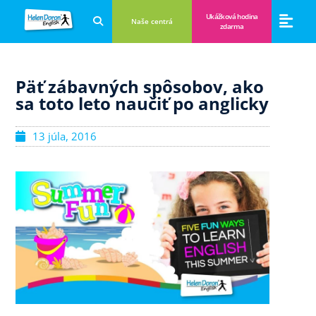
Ukážková hodina
Naše centrá
zdarma
Aplikácie a anglické hry
Novinky a B
Zákulisie vzdeláva
Päť zábavných spôsobov, ako
sa toto leto naučiť po anglicky
13 júla, 2016