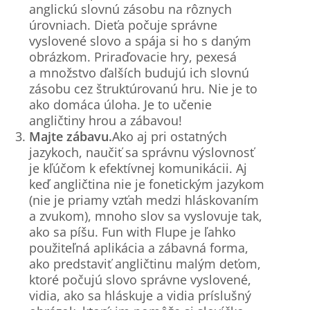
anglickú slovnú zásobu na rôznych
úrovniach. Dieťa počuje správne
vyslovené slovo a spája si ho s daným
obrázkom. Priraďovacie hry, pexesá
a množstvo ďalších budujú ich slovnú
zásobu cez štruktúrovanú hru. Nie je to
ako domáca úloha. Je to učenie
angličtiny hrou a zábavou!
Majte zábavu.
Ako aj pri ostatných
jazykoch, naučiť sa správnu výslovnosť
je kľúčom k efektívnej komunikácii. Aj
keď angličtina nie je fonetickým jazykom
(nie je priamy vzťah medzi hláskovaním
a zvukom), mnoho slov sa vyslovuje tak,
ako sa píšu. Fun with Flupe je ľahko
použiteľná aplikácia a zábavná forma,
ako predstaviť angličtinu malým deťom,
ktoré počujú slovo správne vyslovené,
vidia, ako sa hláskuje a vidia príslušný