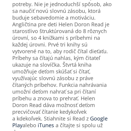
potreby. Nie je jednoduchší spôsob, ako
sa naučiť novú slovnú zásobu, ktorá
buduje sebavedomie a motiváciu.
Angličtina pre deti Helen Doron Read je
starostlivo štruktúrovaná do 8 rôznych
úrovní, so 4 knižkami s príbehmi na
každej úrovni. Prvé tri knihy sú
vytvorené na to, aby rodič čítal dieťaťu.
Príbehy sa čítajú nahlas, kým čitateľ
ukazuje na slovíčka. Štvrtá kniha
umožňuje deťom skúšať si čítať,
využívajúc slovnú zásobu z práve
čítaných príbehov. Funkcia nahrávania
umožní deťom nahrať sa pri čítaní
príbehu a znova to prehrať. Helen
Doron Read dáva možnosť deťom
precvičovať čítanie kedykoľvek
a kdekoľvek. Stiahnite si Read z
Google
Play
alebo
iTunes
a čítajte si spolu už