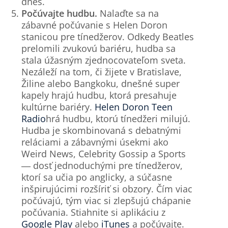
dnes.
Počúvajte hudbu.
Nalaďte sa na
zábavné počúvanie s Helen Doron
stanicou pre tínedžerov. Odkedy Beatles
prelomili zvukovú bariéru, hudba sa
stala úžasným zjednocovateľom sveta.
Nezáleží na tom, či žijete v Bratislave,
Žiline alebo Bangkoku, dnešné super
kapely hrajú hudbu, ktorá presahuje
kultúrne bariéry.
Helen Doron Teen
Radio
hrá hudbu, ktorú tínedžeri milujú.
Hudba je skombinovaná s debatnými
reláciami a zábavnými úsekmi ako
Weird News, Celebrity Gossip a Sports
― dosť jednoduchými pre tínedžerov,
ktorí sa učia po anglicky, a súčasne
inšpirujúcimi rozšíriť si obzory. Čím viac
počúvajú, tým viac si zlepšujú chápanie
počúvania. Stiahnite si aplikáciu z
Google Play
alebo
iTunes
a počúvajte.