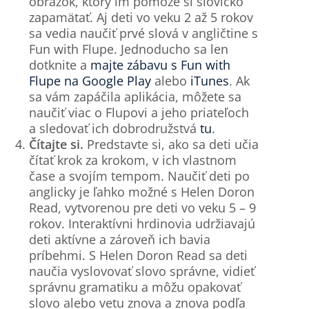
obrázok, ktorý im pomôže si slovíčko
zapamätať. Aj deti vo veku 2 až 5 rokov
sa vedia naučiť prvé slová v angličtine s
Fun with Flupe. Jednoducho sa len
dotknite a
majte zábavu s Fun with
Flupe na Google Play
alebo
iTunes
. Ak
sa vám zapáčila aplikácia, môžete sa
naučiť viac o Flupovi a jeho priateľoch
a sledovať ich dobrodružstvá
tu
.
Čítajte si.
Predstavte si, ako sa deti učia
čítať krok za krokom, v ich vlastnom
čase a svojím tempom. Naučiť deti po
anglicky je ľahko možné s Helen Doron
Read, vytvorenou pre deti vo veku 5 – 9
rokov. Interaktívni hrdinovia udržiavajú
deti aktívne a zároveň ich bavia
príbehmi. S Helen Doron Read sa deti
naučia vyslovovať slovo správne, vidieť
správnu gramatiku a môžu opakovať
slovo alebo vetu znova a znova podľa