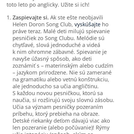
toto leto po anglicky. Užite si ich!
Zaspievajte si.
Ak ste ešte neobjavili
Helen Doron Song Club,
vyskúšajte
ho
práve teraz. Malé deti milujú spievanie
pesničiek zo Song Clubu. Melódie sú
chytľavé, slová jednoduché a videá
k nim ohromne zábavné. Spievanie je
navyše úžasný spôsob, ako deti
zoznámiť s – materinským alebo cudzím
– jazykom prirodzene. Nie sú zamerané
na gramatiku alebo vetnú konštrukciu,
ale jednoducho sa učia angličtinu.
S každou novou pesničkou, ktorú sa
naučia, si rozširujú svoju slovnú zásobu.
Učia sa význam pesničky pozeraním
príbehu, ktorý prebieha na obraze.
Detské riekanky deťom dávajú viac ako
len pozeranie (alebo počúvanie)! Rýmy