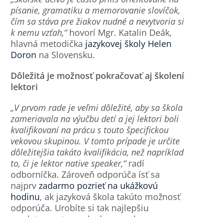
písanie, gramatiku a memorovanie slovíčok,
čím sa stáva pre žiakov nudné a nevytvoria si
k nemu vzťah,“
hovorí Mgr. Katalin Deák,
hlavná metodička
jazykovej školy Helen
Doron
na Slovensku.
Dôležitá je možnosť pokračovať aj školení
lektori
„V prvom rade je veľmi dôležité, aby sa škola
zameriavala na výučbu detí a jej lektori boli
kvalifikovaní na prácu s touto špecifickou
vekovou skupinou. V tomto prípade je určite
dôležitejšia takáto kvalifikácia, než napríklad
to, či je lektor native speaker,“
radí
odborníčka. Zároveň odporúča ísť sa
najprv
zadarmo pozrieť na ukážkovú
hodinu
, ak jazyková škola takúto možnosť
odporúča. Urobíte si tak najlepšiu