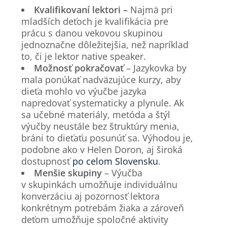
Kvalifikovaní lektori –
Najmä pri
mladších deťoch je kvalifikácia pre
prácu s danou vekovou skupinou
jednoznačne dôležitejšia, než napríklad
to, či je lektor native speaker.
Možnosť pokračovať
– Jazykovka by
mala ponúkať nadväzujúce kurzy, aby
dieťa mohlo vo výučbe jazyka
napredovať systematicky a plynule. Ak
sa učebné materiály, metóda a štýl
výučby neustále bez štruktúry menia,
bráni to dieťaťu posunúť sa. Výhodou je,
podobne ako v Helen Doron, aj široká
dostupnosť
po celom Slovensku
.
Menšie skupiny
– Výučba
v skupinkách umožňuje individuálnu
konverzáciu aj pozornosť lektora
konkrétnym potrebám žiaka a zároveň
deťom umožňuje spoločné aktivity