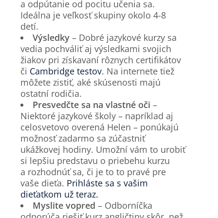
a odpútanie od pocitu učenia sa.
Ideálna je veľkosť skupiny okolo 4-8
detí.
Výsledky
– Dobré jazykové kurzy sa
vedia pochváliť aj výsledkami svojich
žiakov pri získavaní rôznych certifikátov
či
Cambridge testov
. Na internete tiež
môžete zistiť, aké skúsenosti majú
ostatní rodičia.
Presvedčte sa na vlastné oči
–
Niektoré jazykové školy – napríklad aj
celosvetovo overená Helen – ponúkajú
možnosť zadarmo sa zúčastniť
ukážkovej hodiny. Umožní vám to urobiť
si lepšiu predstavu o priebehu kurzu
a rozhodnúť sa, či je to to pravé pre
vaše dieťa.
Prihláste sa s vašim
dieťatkom už teraz.
Myslite vopred
– Odborníčka
odporúča riešiť kurz angličtiny skôr, než