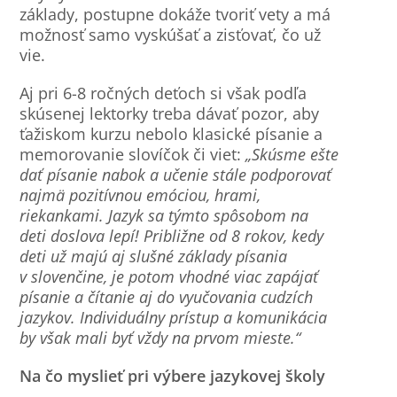
základy, postupne dokáže tvoriť vety a má
možnosť samo vyskúšať a zisťovať, čo už
vie.
Aj pri 6-8 ročných deťoch si však podľa
skúsenej lektorky treba dávať pozor, aby
ťažiskom kurzu nebolo klasické písanie a
memorovanie slovíčok či viet:
„Skúsme ešte
dať písanie nabok a učenie stále podporovať
najmä pozitívnou emóciou, hrami,
riekankami. Jazyk sa týmto spôsobom na
deti doslova lepí! Približne od 8 rokov, kedy
deti už majú aj slušné základy písania
v slovenčine, je potom vhodné viac zapájať
písanie a čítanie aj do vyučovania cudzích
jazykov. Individuálny prístup a komunikácia
by však mali byť vždy na prvom mieste.“
Na čo myslieť pri výbere jazykovej školy