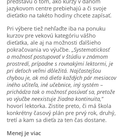
predstavu o tom, ako kurzy v danom
jazykovom centre prebiehajú a či svoje
dieťatko na takéto hodiny chcete zapísať.
Pri výbere tiež nehľaďte iba na ponuku
kurzov pre vekovú kategóriu vášho
dieťatka, ale aj na možnosti ďalšieho
pokračovania vo výučbe.
„Systematickosť
a možnosť postupovať v štúdiu v známom
prostredí, prípadne s rovnakými lektormi, je
pri deťoch veľmi dôležitá. Najčastejšou
chybou je, ak má dieťa každých pár mesiacov
iného učiteľa, iné učebnice, iný systém –
prichádza tak o možnosť posúvať sa, pretože
vo výučbe neexistuje žiadna kontinuita,“
hovorí lektorka. Zistite preto, či má škola
konkrétny časový plán pre prvý rok, druhý,
tretí a kam sa dieťa za ten čas dostane.
Menej je viac