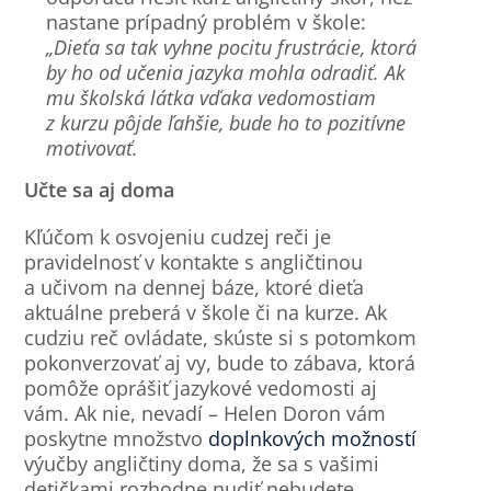
nastane prípadný problém v škole:
„Dieťa sa tak vyhne pocitu frustrácie, ktorá
by ho od učenia jazyka mohla odradiť. Ak
mu školská látka vďaka vedomostiam
z kurzu pôjde ľahšie, bude ho to pozitívne
motivovať.
Učte sa aj doma
Kľúčom k osvojeniu cudzej reči je
pravidelnosť v kontakte s angličtinou
a učivom na dennej báze, ktoré dieťa
aktuálne preberá v škole či na kurze. Ak
cudziu reč ovládate, skúste si s potomkom
pokonverzovať aj vy, bude to zábava, ktorá
pomôže oprášiť jazykové vedomosti aj
vám. Ak nie, nevadí – Helen Doron vám
poskytne množstvo
doplnkových možností
výučby angličtiny doma, že sa s vašimi
detičkami rozhodne nudiť nebudete.