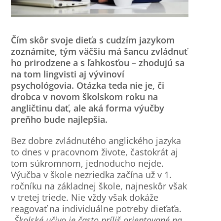
Čím skôr svoje dieťa s cudzím jazykom
zoznámite, tým väčšiu má šancu zvládnuť
ho prirodzene a s ľahkosťou – zhodujú sa
na tom lingvisti aj vývinoví
psychológovia. Otázka teda nie je, či
drobca v novom školskom roku na
angličtinu dať, ale aká forma výučby
preňho bude najlepšia.
Bez dobre zvládnutého anglického jazyka
to dnes v pracovnom živote, častokrát aj
tom súkromnom, jednoducho nejde.
Výučba v škole nezriedka začína už v 1.
ročníku na základnej škole, najneskôr však
v tretej triede. Nie vždy však dokáže
reagovať na individuálne potreby dieťaťa.
„Školské učivo je často príliš orientované na