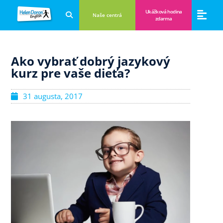
Ukážková hodina
Naše centrá
zdarma
Aplikácie a anglické hry
Novinky a B
Zákulisie vzdeláva
Ako vybrať dobrý jazykový
kurz pre vaše dieťa?
31 augusta, 2017