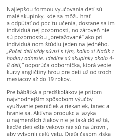
Najlepšou formou vyučovania detí sú
malé skupinky, kde sa môžu hrať
a odpútať od pocitu učenia, dostane sa im
individuálnej pozornosti, no zároveň nie
sú pozornosťou „preťažované“ ako pri
individuálnom štúdiu jeden na jedného.
„Počet detí vždy súvisí s tým, koľko si žiačik z
hodiny odnesie. Ideálne sú skupinky okolo 4-
8 detí,“
odporúča odborníčka, ktorá vedie
kurzy angličtiny hrou pre deti už od troch
mesiacov až do 19 rokov.
Pre bábätká a predškolákov je pritom
najvhodnejším spôsobom výučby
využívanie pesničiek a riekaniek, tanec a
hranie sa. Aktívna produkcia jazyka
u najmenších žiakov nie je taká dôležitá,
keďže deti ešte vekovo nie sú na úrovni,
aby vytvorili celú vetu. Dieťa časom získa