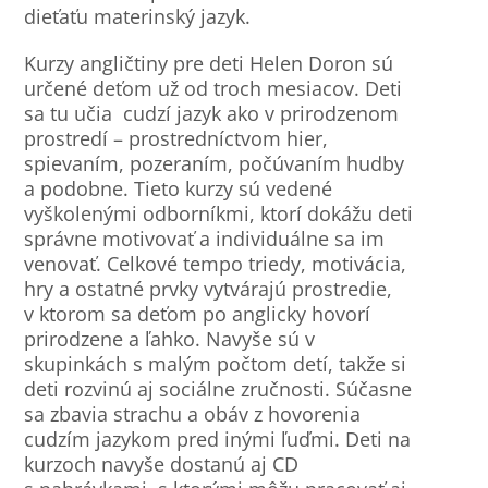
dieťaťu materinský jazyk.
Kurzy angličtiny pre deti Helen Doron sú
určené deťom už od troch mesiacov. Deti
sa tu učia cudzí jazyk ako v prirodzenom
prostredí – prostredníctvom hier,
spievaním, pozeraním, počúvaním hudby
a podobne. Tieto kurzy sú vedené
vyškolenými odborníkmi, ktorí dokážu deti
správne motivovať a individuálne sa im
venovať. Celkové tempo triedy, motivácia,
hry a ostatné prvky vytvárajú prostredie,
v ktorom sa deťom po anglicky hovorí
prirodzene a ľahko. Navyše sú v
skupinkách s malým počtom detí, takže si
deti rozvinú aj sociálne zručnosti. Súčasne
sa zbavia strachu a obáv z hovorenia
cudzím jazykom pred inými ľuďmi. Deti na
kurzoch navyše dostanú aj CD