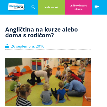
Ukážková hodina
Naše centrá
zdarma
Aplikácie a anglické hry
Novinky a B
Zákulisie vzdeláva
Angličtina na kurze alebo
doma s rodičom?
26 septembra, 2016