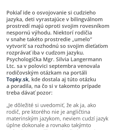
Pokiaľ ide o osvojovanie si cudzieho
jazyka, deti vyrastajúce v bilingválnom
prostredí majú oproti svojim rovesníkom
nespornú výhodu. Niektorí rodičia
v snahe takéto prostredie „umelo“
vytvoriť sa rozhodnú so svojim dieťaťom
rozprávať iba v cudzom jazyku.
Psychologička Mgr. Silvia Langermann
Ltc. sa v polovici septembra venovala
rodičovským otázkam na portáli
Topky.sk
, kde dostala aj túto otázku
a poradila, na čo si v takomto prípade
treba dávať pozor:
„Je dôležité si uvedomiť, že ak ja, ako
rodič, pre ktorého nie je angličtina
materinským jazykom, neviem cudzí jazyk
úplne dokonale a rovnako takýmto