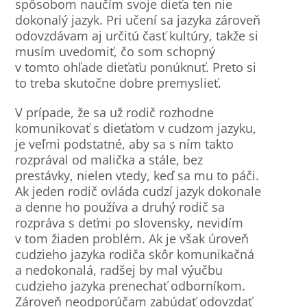
spôsobom naučím svoje dieťa ten nie
dokonalý jazyk. Pri učení sa jazyka zároveň
odovzdávam aj určitú časť kultúry, takže si
musím uvedomiť, čo som schopný
v tomto ohľade dieťaťu ponúknuť. Preto si
to treba skutočne dobre premyslieť.
V prípade, že sa už rodič rozhodne
komunikovať s dieťaťom v cudzom jazyku,
je veľmi podstatné, aby sa s ním takto
rozprával od malička a stále, bez
prestávky, nielen vtedy, keď sa mu to páči.
Ak jeden rodič ovláda cudzí jazyk dokonale
a denne ho používa a druhý rodič sa
rozpráva s deťmi po slovensky, nevidím
v tom žiaden problém. Ak je však úroveň
cudzieho jazyka rodiča skôr komunikačná
a nedokonalá, radšej by mal výučbu
cudzieho jazyka prenechať odborníkom.
Zároveň neodporúčam zabúdať odovzdať