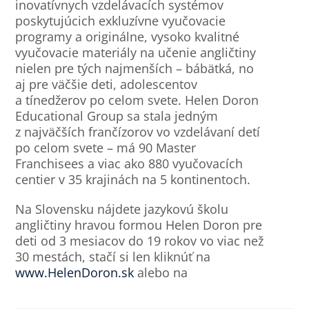
inovatívnych vzdelávacích systémov
poskytujúcich exkluzívne vyučovacie
programy a originálne, vysoko kvalitné
vyučovacie materiály na učenie angličtiny
nielen pre tých najmenších – bábätká, no
aj pre väčšie deti, adolescentov
a tínedžerov po celom svete. Helen Doron
Educational Group sa stala jedným
z najväčších frančízorov vo vzdelávaní detí
po celom svete – má 90 Master
Franchisees a viac ako 880 vyučovacích
centier v 35 krajinách na 5 kontinentoch.
Na Slovensku nájdete jazykovú školu
angličtiny hravou formou Helen Doron pre
deti od 3 mesiacov do 19 rokov vo viac než
30 mestách, stačí si len kliknúť na
www.HelenDoron.sk
alebo na