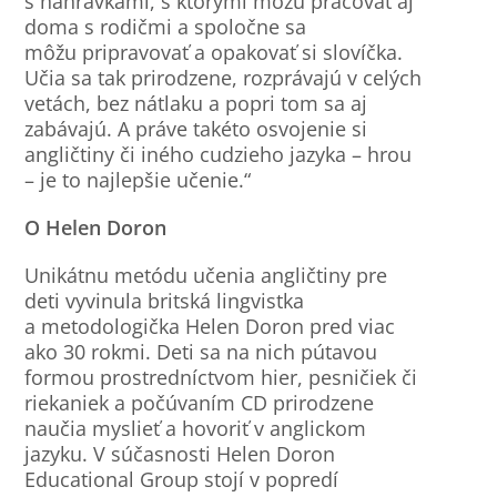
s nahrávkami, s ktorými môžu pracovať aj
doma s rodičmi a spoločne sa
môžu pripravovať a opakovať si slovíčka.
Učia sa tak prirodzene, rozprávajú v celých
vetách, bez nátlaku a popri tom sa aj
zabávajú. A práve takéto osvojenie si
angličtiny či iného cudzieho jazyka – hrou
– je to najlepšie učenie.“
O Helen Doron
Unikátnu metódu učenia angličtiny pre
deti vyvinula britská lingvistka
a metodologička Helen Doron pred viac
ako 30 rokmi. Deti sa na nich pútavou
formou prostredníctvom hier, pesničiek či
riekaniek a počúvaním CD prirodzene
naučia myslieť a hovoriť v anglickom
jazyku. V súčasnosti Helen Doron
Educational Group stojí v popredí