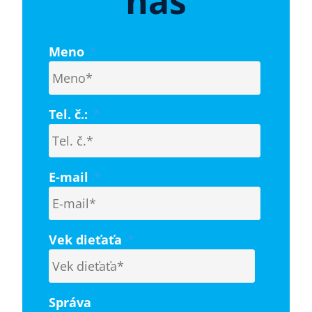
nás
Meno
*
Tel. č.:
*
E-mail
*
Vek dieťaťa
*
Správa