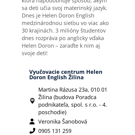
ktorá napodobňuje spôsob, akým
sa deti učia svoj materinský jazyk.
Dnes je Helen Doron English
medzinárodnou sieťou vo viac ako
30 krajinách. 3 milióny študentov
dnes rozpráva po anglicky vďaka
Helen Doron – zaraďte k nim aj
svoje deti!
Vyučovacie centrum Helen
Doron English Žilina
Martina Rázusa 23a, 010 01
Žilina (budova Poradca
podnikateľa, spol. s r.o. - 4.
poschodie)
Veronika Šanobová
0905 131 259