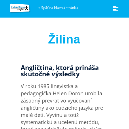
<
Späť na hlavnú stránku
Žilina
Angličtina, ktorá prináša
skutočné výsledky
V roku 1985 lingvistka a
pedagogička Helen Doron urobila
zásadný prevrat vo vyučovaní
angličtiny ako cudzieho jazyka pre
malé deti. Vyvinula totiž
systematickú a ucelenú metódu,