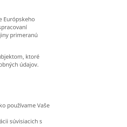
ce Európskeho
 spracovaní
jiny primeranú
ubjektom, ktoré
obných údajov.
 ako používame Vaše
ii súvisiacich s