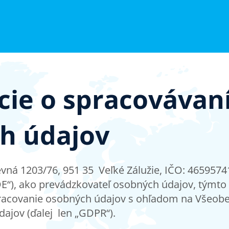
cie o spracovávan
h údajov
atevná 1203/76, 951 35 Veľké Zálužie, IČO: 4659574
DE“), ako prevádzkovateľ osobných údajov, týmto
racovanie osobných údajov s ohľadom na Všeobe
ajov (ďalej len „GDPR“).