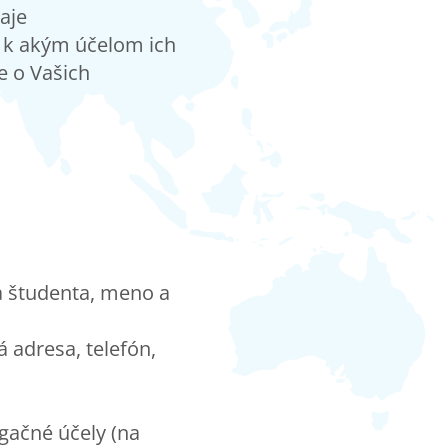
aje
, k akým účelom ich
e o Vašich
a študenta, meno a
 adresa, telefón,
gačné účely (na