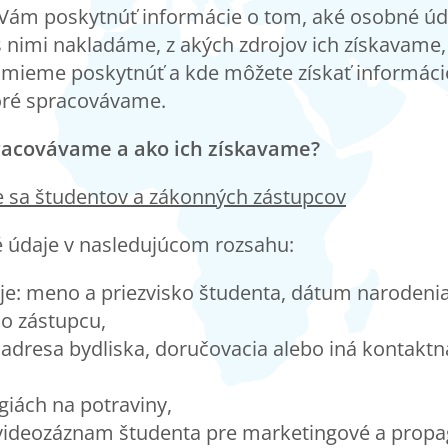
Vám poskytnúť informácie o tom, aké osobné úd
nimi nakladáme, z akých zdrojov ich získavame
mieme poskytnúť a kde môžete získať informáci
oré spracovávame.
racovávame a ako ich získavame?
e sa študentov a zákonných zástupcov
údaje v nasledujúcom rozsahu:
aje: meno a priezvisko študenta, dátum narodeni
o zástupcu,
adresa bydliska, doručovacia alebo iná kontaktná
giách na potraviny,
 videozáznam študenta pre marketingové a propa