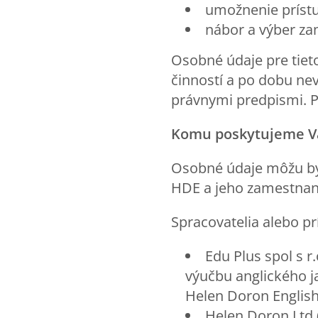
umožnenie príst
nábor a výber z
Osobné údaje pre tiet
činností a po dobu ne
právnymi predpismi. 
Komu poskytujeme V
Osobné údaje môžu byť
HDE a jeho zamestnanc
Spracovatelia alebo p
Edu Plus spol s r
výučbu anglického j
Helen Doron English
Helen Doron Ltd (