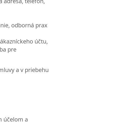
 adresa, telefón,
anie, odborná prax
zákazníckeho účtu,
iba pre
mluvy a v priebehu
m účelom a