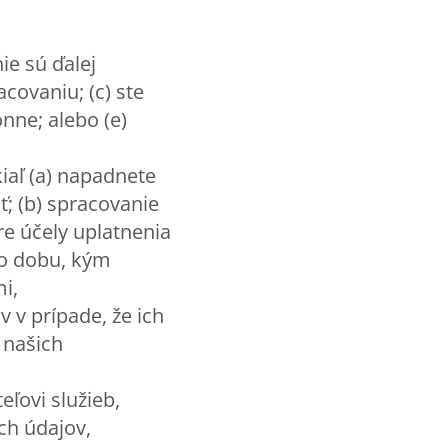
ie sú ďalej
acovaniu; (c) ste
nne; alebo (e)
aľ (a) napadnete
; (b) spracovanie
re účely uplatnenia
po dobu, kým
i,
 v prípade, že ich
 našich
eľovi služieb,
ch údajov,