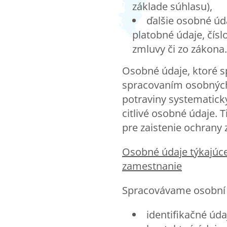
základe súhlasu),
ďalšie osobné úd
platobné údaje, čísl
zmluvy či zo zákona
Osobné údaje, ktoré 
spracovaním osobných 
potraviny systematick
citlivé osobné údaje.
pre zaistenie ochrany 
Osobn
é údaje týkajú
zamestnanie
Spracovávame osobní 
identifikačné úd