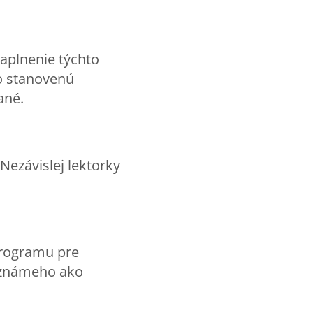
aplnenie týchto
o stanovenú
ané.
Nezávislej lektorky
 programu pre
v známeho ako