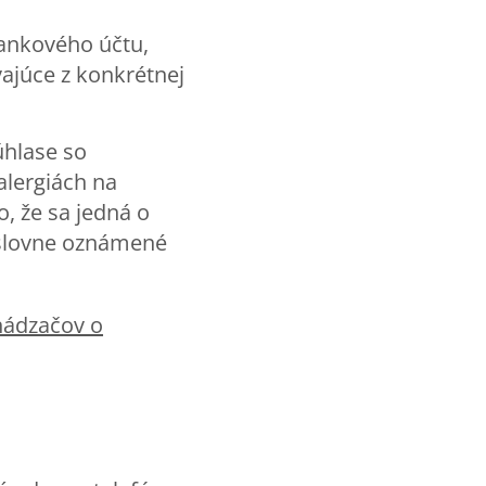
bankového účtu,
vajúce z konkrétnej
úhlase so
alergiách na
, že sa jedná o
 slovne oznámené
hádzačov o