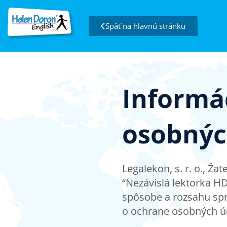
Späť na hlavnú stránku
Informá
osobnýc
Legalekon, s. r. o., Ž
“Nezávislá lektorka H
spôsobe a rozsahu sp
o ochrane osobných úd