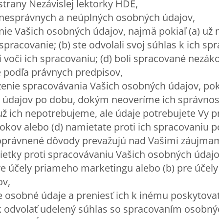
strany Nezávislej lektorky HDE,
 nesprávnych a neúplných osobných údajov,
ie Vašich osobných údajov, najmä pokiaľ (a) už n
pracovanie; (b) ste odvolali svoj súhlas k ich spr
voči ich spracovaniu; (d) boli spracované nezáko
 podľa právnych predpisov,
nie spracovávania Vašich osobných údajov, poki
údajov po dobu, dokým neoveríme ich správnosť
 už ich nepotrebujeme, ale údaje potrebujete Vy p
okov alebo (d) namietate proti ich spracovaniu 
 oprávnené dôvody prevažujú nad Vašimi záujmam
etky proti spracovávaniu Vašich osobných údajov
e účely priameho marketingu alebo (b) pre účely
ov,
e osobné údaje a preniesť ich k inému poskytovat
 odvolať udelený súhlas so spracovaním osobný