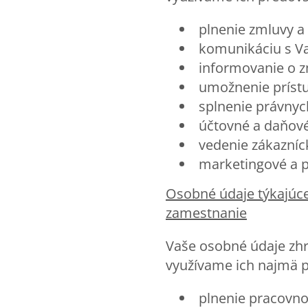
plnenie zmluvy a 
komunikáciu s V
informovanie o z
umožnenie príst
splnenie právnyc
účtovné a daňové
vedenie zákazníck
marketingové a p
Osobn
é údaje týkajú
zamestnanie
Vaše osobné údaje zh
využívame ich najmä p
plnenie pracovno