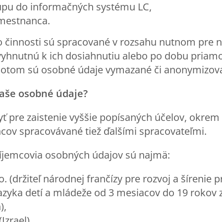
upu do informačných systému LC,
amestnanca.
o činnosti sú spracované v rozsahu nutnom pre n
vyhnutnú k ich dosiahnutiu alebo po dobu priam
Potom sú osobné údaje vymazané či anonymizov
aše osobn
é údaje?
 pre zaistenie vyššie popísaných účelov, okrem 
ov spracovávané tiež ďalšími spracovateľmi.
ríjemcovia osobných údajov sú najmä:
.o. (držiteľ národnej frančízy pre rozvoj a šírenie
azyka detí a mládeže od 3 mesiacov do 19 roko
),
Izrael),