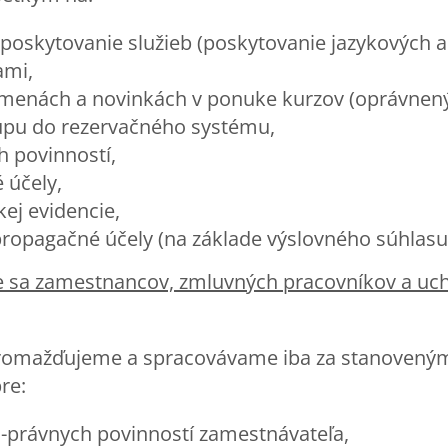
poskytovanie služieb (poskytovanie jazykových a
ami,
menách a novinkách v ponuke kurzov (oprávnený
upu do rezervačného systému,
h povinností,
 účely,
ej evidencie,
ropagačné účely (na základe výslovného súhlasu
ce sa zamestnancov, zmluvných pracovníkov a uc
romažďujeme a spracovávame iba za stanovený
re:
-právnych povinností zamestnávateľa,