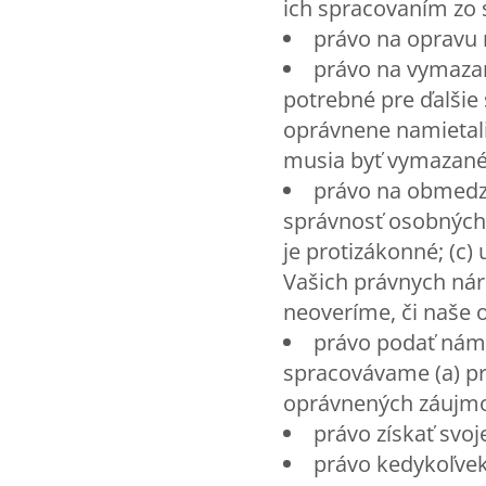
ich spracovaním zo 
právo na opravu
právo na vymazan
potrebné pre ďalšie s
oprávnene namietali 
musia byť vymazané
právo na obmedze
správnosť osobných 
je protizákonné; (c)
Vašich právnych nár
neoveríme, či naše
právo podať námi
spracovávame (a) pr
oprávnených záujm
právo získať svoj
právo kedykoľvek