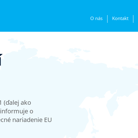
O nás
Kontakt
í
1 (ďalej ako
 informuje o
cné nariadenie EU