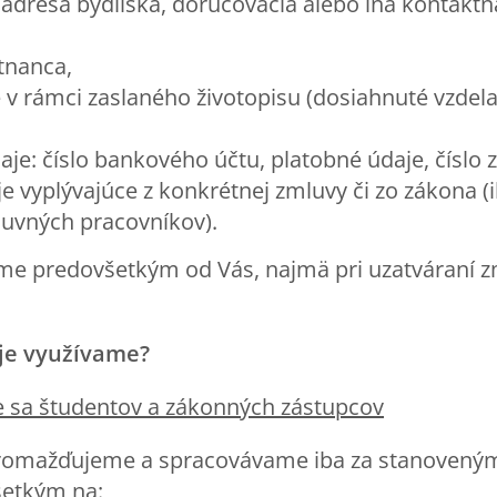
adresa bydliska, doručovacia alebo iná kontaktná
tnanca,
 v rámci zaslaného životopisu (dosiahnuté vzdel
je: číslo bankového účtu, platobné údaje, číslo 
e vyplývajúce z konkrétnej zmluvy či zo zákona (
uvných pracovníkov).
e predovšetkým od Vás, najmä pri uzatváraní z
je využívame?
e sa študentov a zákonných zástupcov
romažďujeme a spracovávame iba za stanovený
šetkým na: