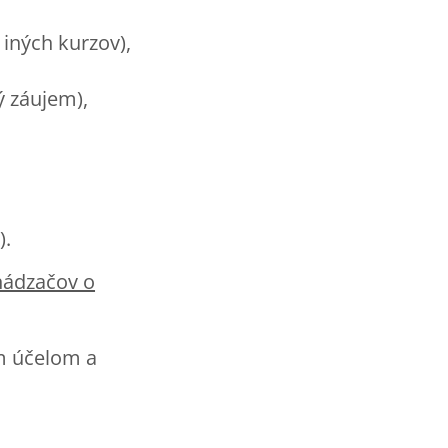
 iných kurzov),
 záujem),
).
hádzačov o
m účelom a