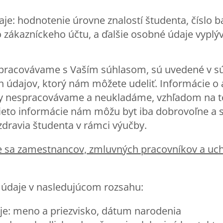
aje: hodnotenie úrovne znalostí študenta, číslo 
o zákazníckeho účtu, a ďalšie osobné údaje vyplý
.
spracovávame s Vaším súhlasom, sú uvedené v s
údajov, ktorý nám môžete udeliť. Informácie o 
y nespracovávame a neukladáme, vzhľadom na to
 Tieto informácie nám môžu byt iba dobrovoľne a
zdravia študenta v rámci výučby.
ce sa zamestnancov, zmluvných pracovníkov a uc
údaje v nasledujúcom rozsahu:
aje: meno a priezvisko, dátum narodenia