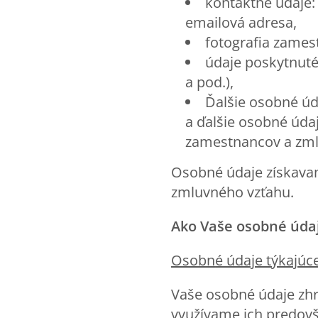
kontaktné údaje: 
emailová adresa,
fotografia zames
údaje poskytnuté
a pod.),
Ďalšie osobné úda
a ďalšie osobné údaj
zamestnancov a zml
Osobné údaje získavam
zmluvného vzťahu.
Ako Vaše osobné úda
Osobn
é údaje týkajúc
Vaše osobné údaje zh
využívame ich predov