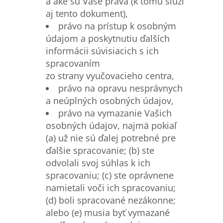
a aké sú Vaše práva (k tomu slúži
aj tento dokument),
právo na prístup k osobným
údajom a poskytnutiu ďalších
informácii súvisiacich s ich
spracovaním
zo strany vyučovacieho centra,
právo na opravu nesprávnych
a neúplných osobných údajov,
právo na vymazanie Vašich
osobných údajov, najmä pokiaľ
(a) už nie sú ďalej potrebné pre
ďalšie spracovanie; (b) ste
odvolali svoj súhlas k ich
spracovaniu; (c) ste oprávnene
namietali voči ich spracovaniu;
(d) boli spracované nezákonne;
alebo (e) musia byť vymazané