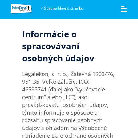
<
Späť na hlavnú stránku
Informácie o
spracovávaní
osobných údajov
Legalekon, s. r. o., Žatevná 1203/76,
951 35 Veľké Zálužie, IČO:
46595741 (ďalej ako “vyučovacie
centrum“ alebo „LC“), ako
prevádzkovateľ osobných údajov,
týmto informuje o spôsobe a
rozsahu spracovanie osobných
údajov s ohľadom na Všeobecné
nariadenie EU o ochrane osobných