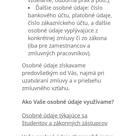
Ďalšie osobné údaje: číslo
bankového účtu, platobné údaje,
číslo zákazníckeho účtu, a ďalšie
osobné údaje vyplývajúce z
konkrétnej zmluvy či zo zákona
(iba pre zamestnancov a
zmluvných pracovníkov).
Osobné údaje získavame
predovšetkým od Vás, najmä pri
uzatváraní zmluvy a v priebehu
zmluvného vzťahu.
Ako Vaše osobné údaje využívame?
Osobn
é údaje týkajúce sa
študentov a zákonných zástupcov