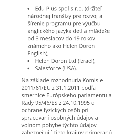
Edu Plus spol s r.o. (držiteľ
národnej franšízy pre rozvoj a
šírenie programu pre výučbu
anglického jazyka detí a mládeže
od 3 mesiacov do 19 rokov
známeho ako Helen Doron
English),
Helen Doron Ltd (Izrael),
Salesforce (USA).
Na základe rozhodnutia Komisie
2011/61/EU z 31.1.2011 podľa
smernice Európskeho parlamentu a
Rady 95/46/ES z 24.10.1995 o
ochrane fyzických osôb pri
spracovaní osobných údajov a
voľnom pohybe týchto údajov
zabezpečujú tieto krajiny primeranú