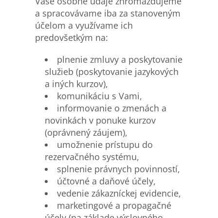
Vaše osobné údaje zhromažďujeme
a spracovávame iba za stanoveným
účelom a využívame ich
predovšetkým na:
plnenie zmluvy a poskytovanie
služieb (poskytovanie jazykových
a iných kurzov),
komunikáciu s Vami,
informovanie o zmenách a
novinkách v ponuke kurzov
(oprávnený záujem),
umožnenie prístupu do
rezervačného systému,
splnenie právnych povinností,
účtovné a daňové účely,
vedenie zákazníckej evidencie,
marketingové a propagačné
účely (na základe výslovného