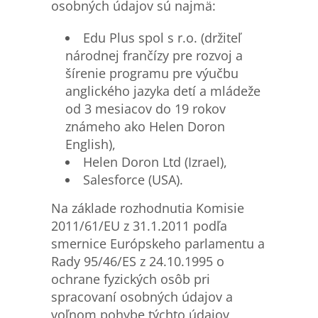
osobných údajov sú najmä:
Edu Plus spol s r.o. (držiteľ
národnej frančízy pre rozvoj a
šírenie programu pre výučbu
anglického jazyka detí a mládeže
od 3 mesiacov do 19 rokov
známeho ako Helen Doron
English),
Helen Doron Ltd (Izrael),
Salesforce (USA).
Na základe rozhodnutia Komisie
2011/61/EU z 31.1.2011 podľa
smernice Európskeho parlamentu a
Rady 95/46/ES z 24.10.1995 o
ochrane fyzických osôb pri
spracovaní osobných údajov a
voľnom pohybe týchto údajov