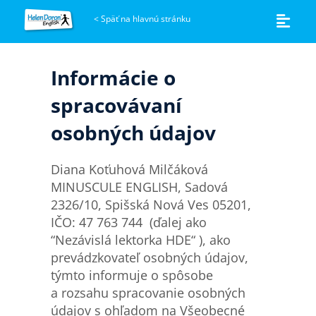
<
Späť na hlavnú stránku
Informácie o
spracovávaní
osobných údajov
Diana Koťuhová Milčáková
MINUSCULE ENGLISH, Sadová
2326/10, Spišská Nová Ves 05201,
IČO: 47 763 744 (ďalej ako
“Nezávislá lektorka HDE“ ), ako
prevádzkovateľ osobných údajov,
týmto informuje o spôsobe
a rozsahu spracovanie osobných
údajov s ohľadom na Všeobecné