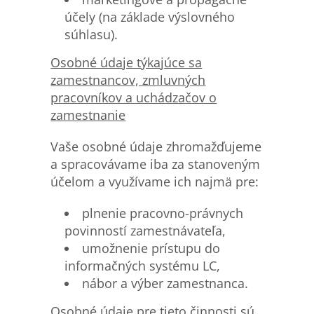
účely (na základe výslovného
súhlasu).
Osobn
é údaje týkajúce sa
zamestnancov, zmluvných
pracovníkov a uchádzačov o
zamestnanie
Vaše osobné údaje zhromažďujeme
a spracovávame iba za stanoveným
účelom a využívame ich najmä pre:
plnenie pracovno-právnych
povinností zamestnávateľa,
umožnenie prístupu do
informačných systému LC,
nábor a výber zamestnanca.
Osobné údaje pre tieto činnosti sú