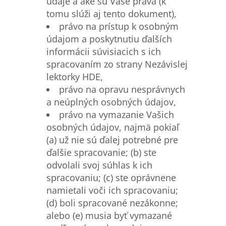
údaje a aké sú Vaše práva (k
tomu slúži aj tento dokument),
právo na prístup k osobným
údajom a poskytnutiu ďalších
informácii súvisiacich s ich
spracovaním zo strany Nezávislej
lektorky HDE,
právo na opravu nesprávnych
a neúplných osobných údajov,
právo na vymazanie Vašich
osobných údajov, najmä pokiaľ
(a) už nie sú ďalej potrebné pre
ďalšie spracovanie; (b) ste
odvolali svoj súhlas k ich
spracovaniu; (c) ste oprávnene
namietali voči ich spracovaniu;
(d) boli spracované nezákonne;
alebo (e) musia byť vymazané