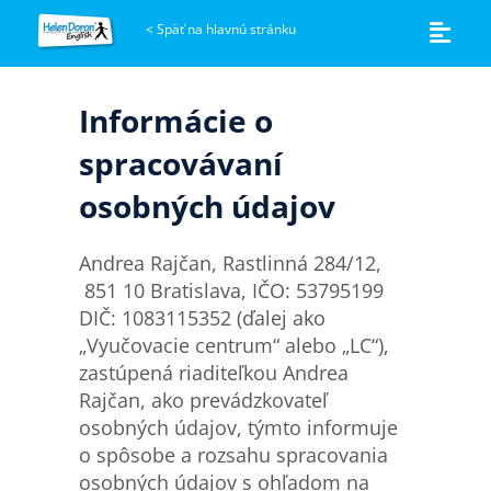
<
Späť na hlavnú stránku
Informácie o
spracovávaní
osobných údajov
Andrea Rajčan, Rastlinná 284/12,
851 10 Bratislava, IČO: 53795199
DIČ: 1083115352 (ďalej ako
„Vyučovacie centrum“ alebo „LC“),
zastúpená riaditeľkou Andrea
Rajčan, ako prevádzkovateľ
osobných údajov, týmto informuje
o spôsobe a rozsahu spracovania
osobných údajov s ohľadom na