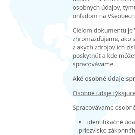
osobných údajov, týmt
ohľadom na Všeobecné
Cieľom dokumentu je 
zhromažďujeme, ako s
z akých zdrojov ich z
poskytnúť a kde môžet
spracovávame.
Aké osobné údaje sp
Osobn
é údaje týkajúc
Spracovávame osobné 
identifikačné úd
priezvisko zákonnéh