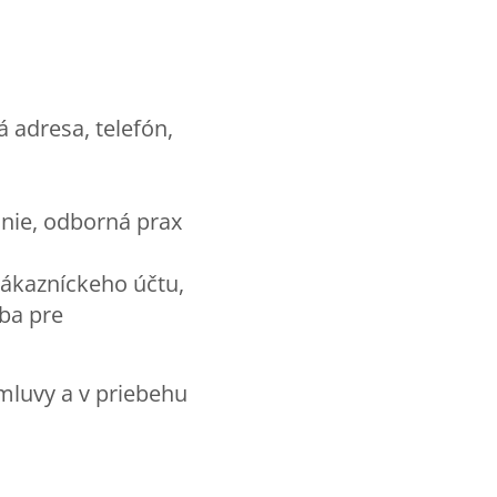
 adresa, telefón,
anie, odborná prax
zákazníckeho účtu,
iba pre
mluvy a v priebehu