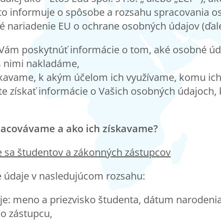
o informuje o spôsobe a rozsahu spracovania o
 nariadenie EU o ochrane osobných údajov (ďale
Vám poskytnúť informácie o tom, aké osobné úd
 nimi nakladáme,
ískavame, k akým účelom ich využívame, komu i
e získať informácie o Vašich osobných údajoch, 
racovávame a ako ich získavame?
e sa študentov a zákonných zástupcov
údaje v nasledujúcom rozsahu:
aje: meno a priezvisko študenta, dátum narodeni
o zástupcu,