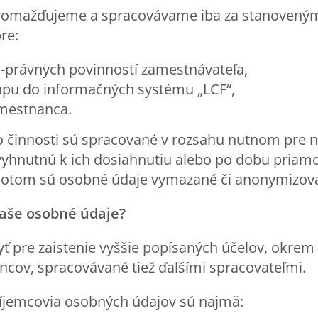
romažďujeme a spracovávame iba za stanovený
re:
-právnych povinností zamestnávateľa,
upu do informačných systému „LCF“,
amestnanca.
o činnosti sú spracované v rozsahu nutnom pre n
vyhnutnú k ich dosiahnutiu alebo po dobu priam
Potom sú osobné údaje vymazané či anonymizov
aše osobn
é údaje?
 pre zaistenie vyššie popísaných účelov, okrem 
ncov, spracovávané tiež ďalšími spracovateľmi.
ríjemcovia osobných údajov sú najmä: