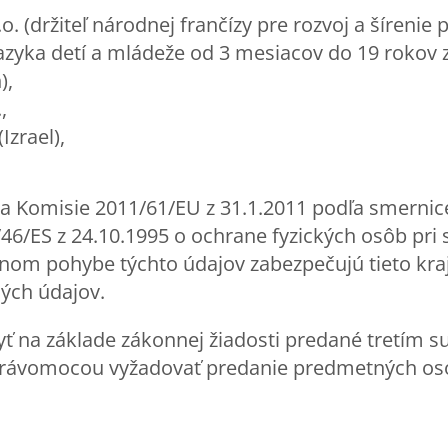
r.o. (držiteľ národnej frančízy pre rozvoj a šíreni
azyka detí a mládeže od 3 mesiacov do 19 roko
),
,
Izrael),
a Komisie 2011/61/EU z 31.1.2011 podľa smerni
46/ES z 24.10.1995 o ochrane fyzických osôb pri
nom pohybe týchto údajov zabezpečujú tieto kra
ých údajov.
 na základe zákonnej žiadosti predané tretím s
rávomocou vyžadovať predanie predmetných os