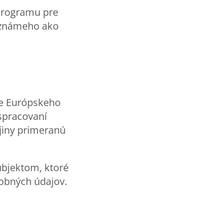
e programu pre
v známeho ako
ce Európskeho
 spracovaní
jiny primeranú
ubjektom, ktoré
obných údajov.