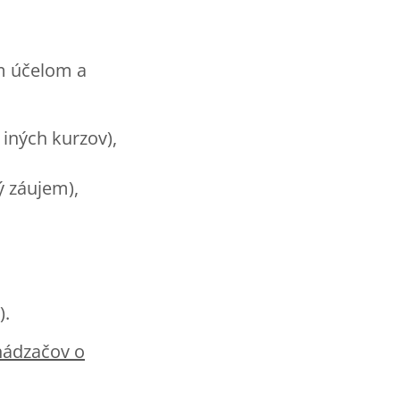
m účelom a
 iných kurzov),
 záujem),
).
hádzačov o