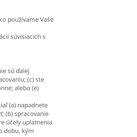
 ako používame Vaše
ii súvisiacich s
ie sú ďalej
acovaniu; (c) ste
nne; alebo (e)
aľ (a) napadnete
; (b) spracovanie
re účely uplatnenia
po dobu, kým