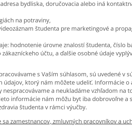
adresa bydliska, doručovacia alebo iná kontaktná
giách na potraviny,
 videozáznam študenta pre marketingové a propa
aje: hodnotenie úrovne znalostí študenta, číslo 
o zákazníckeho účtu, a ďalšie osobné údaje vyplý
.
spracovávame s Vaším súhlasom, sú uvedené v s
údajov, ktorý nám môžete udeliť. Informácie o 
y nespracovávame a neukladáme vzhľadom na to,
 Tieto informácie nám môžu byt iba dobrovoľne a
zdravia študenta v rámci výučby.
ce sa zamestnancov, zmluvných pracovníkov a uc