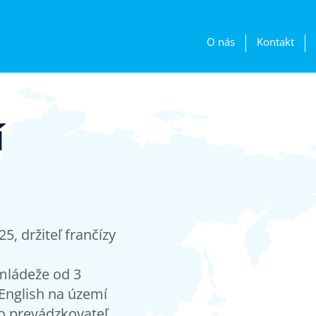
O nás
Kontakt
í
5, držiteľ frančízy
 mládeže od 3
English na území
ako prevádzkovateľ