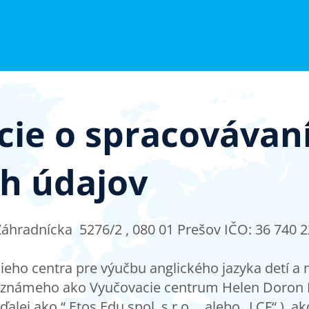
cie o spracovávan
h údajov
Záhradnícka 5276/2 , 080 01 Prešov IČO: 36 740 22
ieho centra pre výučbu anglického jazyka detí a
 známeho ako Vyučovacie centrum Helen Doron 
ďalej ako “ Etos Edu spol. s r.o. „ alebo „LCF“ ), 