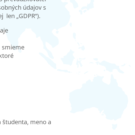
sobných údajov s
j len „GDPR“).
aje
ch smieme
ktoré
a študenta, meno a