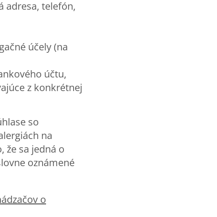
 adresa, telefón,
gačné účely (na
bankového účtu,
vajúce z konkrétnej
úhlase so
alergiách na
 že sa jedná o
 slovne oznámené
hádzačov o