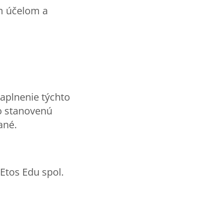
m účelom a
aplnenie týchto
o stanovenú
ané.
Etos Edu spol.