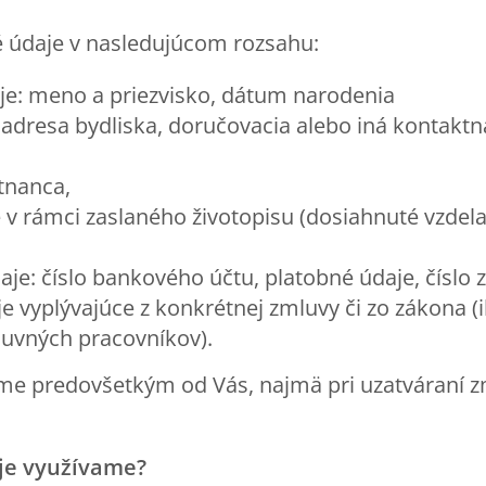
údaje v nasledujúcom rozsahu:
aje: meno a priezvisko, dátum narodenia
adresa bydliska, doručovacia alebo iná kontaktná
tnanca,
 v rámci zaslaného životopisu (dosiahnuté vzdel
je: číslo bankového účtu, platobné údaje, číslo 
e vyplývajúce z konkrétnej zmluvy či zo zákona (
uvných pracovníkov).
e predovšetkým od Vás, najmä pri uzatváraní z
je využívame?