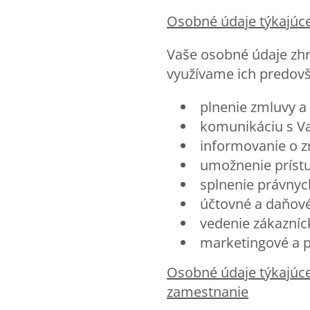
Osobn
é údaje týkajúc
Vaše osobné údaje zh
využívame ich predov
plnenie zmluvy a 
komunikáciu s V
informovanie o z
umožnenie príst
splnenie právnyc
účtovné a daňové
vedenie zákazníck
marketingové a p
Osobn
é údaje týkajú
zamestnanie