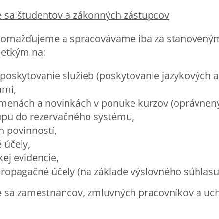
e sa študentov a zákonných zástupcov
romažďujeme a spracovávame iba za stanovený
šetkým na:
poskytovanie služieb (poskytovanie jazykových a
ami,
menách a novinkách v ponuke kurzov (oprávnený
upu do rezervačného systému,
h povinností,
 účely,
ej evidencie,
ropagačné účely (na základe výslovného súhlasu
ce sa zamestnancov, zmluvných pracovníkov a uc