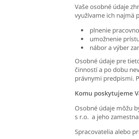
Vaše osobné údaje zh
využívame ich najmä p
plnenie pracovno
umožnenie príst
nábor a výber z
Osobné údaje pre tiet
činností a po dobu ne
právnymi predpismi. 
Komu poskytujeme V
Osobné údaje môžu byť
s r.o. a jeho zamestna
Spracovatelia alebo p