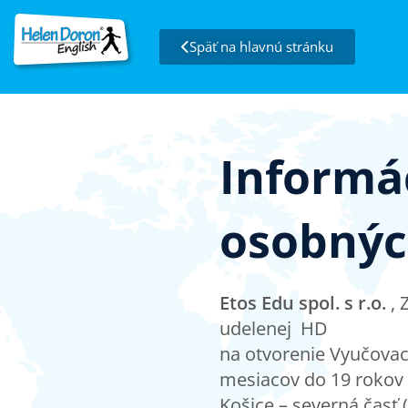
Späť na hlavnú stránku
Informá
osobnýc
Etos Edu spol. s r.o.
, 
udelenej HD
na otvorenie Vyučovac
mesiacov do 19 rokov
Košice – severná časť (