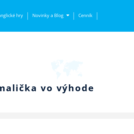
anglické hry
Novinky a Blog
Cenník
malička vo výhode