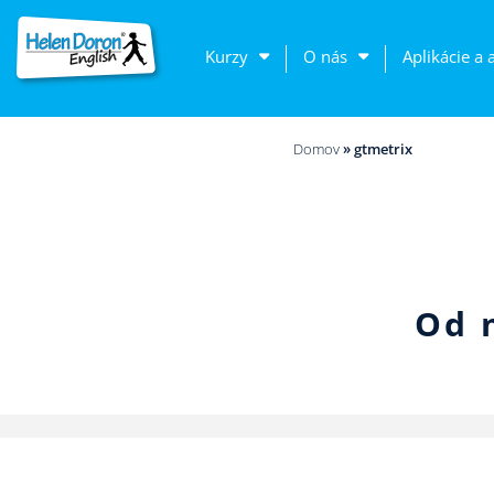
Kurzy
O nás
Aplikácie a 
Domov
»
gtmetrix
Od 