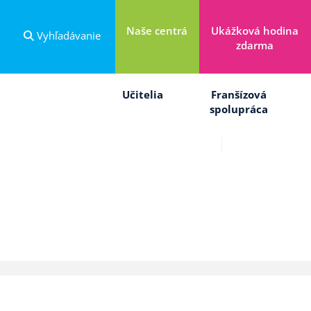
Naše centrá
Ukážková hodina
Vyhľadávanie
zdarma
Učitelia
Franšízová
spolupráca