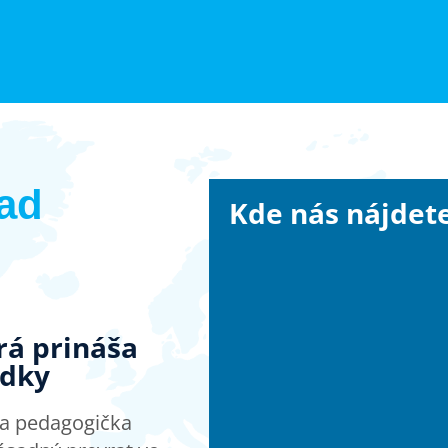
ad
Kde nás nájdet
orá prináša
edky
a a pedagogička