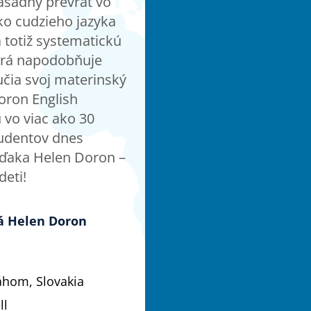
ásadný prevrat vo
ko cudzieho jazyka
a totiž systematickú
orá napodobňuje
učia svoj materinský
oron English
vo viac ako 30
tudentov dnes
vďaka Helen Doron –
deti!
ná Helen Doron
áhom, Slovakia
ll