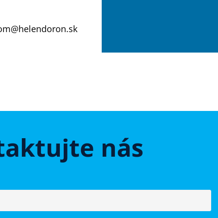
om@helendoron.sk
aktujte nás