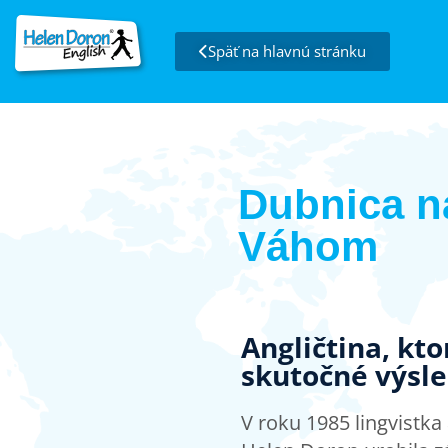
Späť na hlavnú stránku
Dubnica n
Váhom
Angličtina, kt
skutočné výsl
V roku 1985 lingvistk