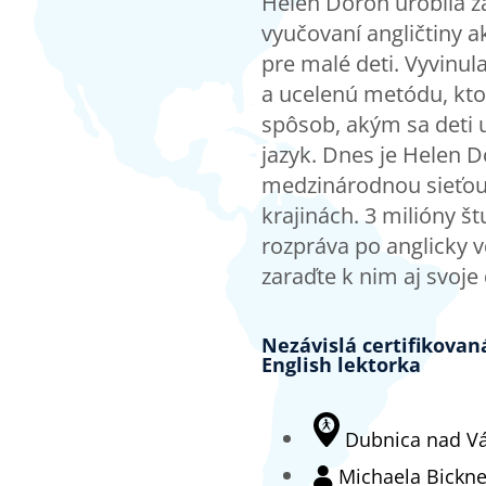
Helen Doron urobila z
vyučovaní angličtiny a
pre malé deti. Vyvinul
a ucelenú metódu, kt
spôsob, akým sa deti 
jazyk. Dnes je Helen D
medzinárodnou sieťou 
krajinách. 3 milióny š
rozpráva po anglicky 
zaraďte k nim aj svoje 
Nezávislá certifikova
English lektorka
Dubnica nad V
Michaela Bickne