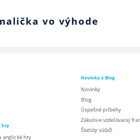
malička vo výhode
Novinky a Blog
Novinky
Blog
Úspešné príbehy
Zákulisie vzdelávacej fra
a hry
Štatúty súťaží
a anglické hry