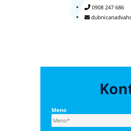
0908 247 686
dubnicanadvah
Kont
Meno
*