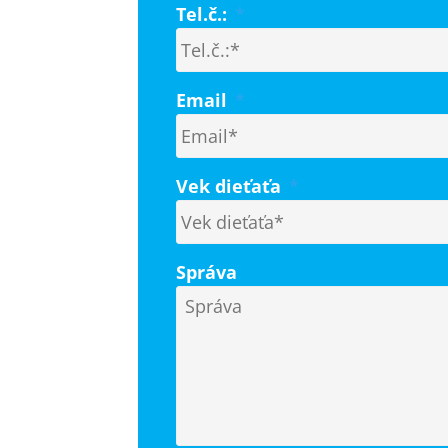
Tel.č.:
*
Email
*
Vek dieťaťa
*
Správa