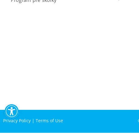
Program pre škôlky
Open toolbar
Privacy Policy
|
Terms of Use