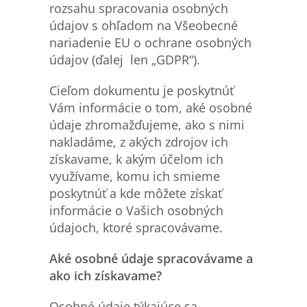
rozsahu spracovania osobných
údajov s ohľadom na Všeobecné
nariadenie EU o ochrane osobných
údajov (ďalej len „GDPR“).
Cieľom dokumentu je poskytnúť
Vám informácie o tom, aké osobné
údaje zhromažďujeme, ako s nimi
nakladáme, z akých zdrojov ich
získavame, k akým účelom ich
využívame, komu ich smieme
poskytnúť a kde môžete získať
informácie o Vašich osobných
údajoch, ktoré spracovávame.
Ak
é
osobn
é
údaje spracovávame a
ako ich získava
me?
Osobn
é
údaje týkajúce sa