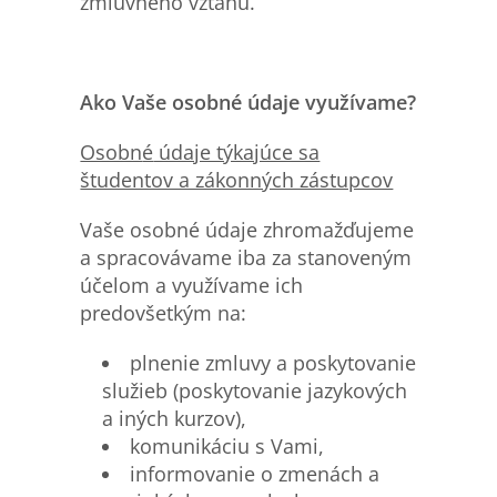
zmluvného vzťahu.
Ako Vaše osobn
é
údaje využíva
me?
Osobn
é
údaje týkajúce sa
študentov a zákonných zástupcov
Vaše osobné údaje zhromažďujeme
a spracovávame iba za stanoveným
účelom a využívame ich
predovšetkým na:
plnenie zmluvy a poskytovanie
služieb (poskytovanie jazykových
a iných kurzov),
komunikáciu s Vami,
informovanie o zmenách a