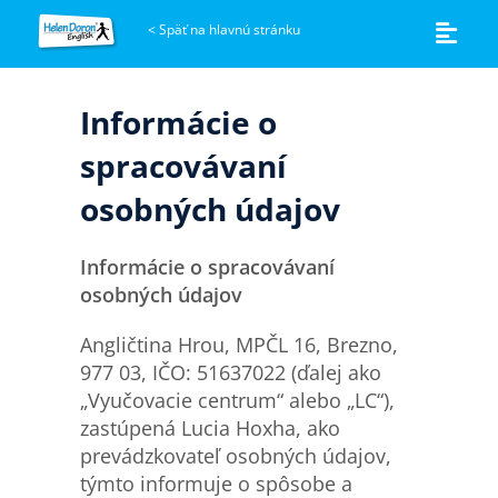
<
Späť na hlavnú stránku
Informácie o
spracovávaní
osobných údajov
Informácie o spracová
van
í
osobných údajov
Angličtina Hrou, MPČL 16, Brezno,
977 03, IČO: 51637022 (ďalej ako
„Vyučovacie centrum“ alebo „LC“),
zastúpená Lucia Hoxha, ako
prevádzkovateľ osobných údajov,
týmto informuje o spôsobe a