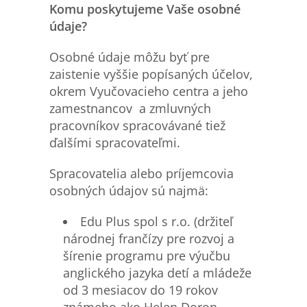
Komu poskytujeme Vaše osobn
é
ú
daje?
Osobné údaje môžu byť pre
zaistenie vyššie popísaných účelov,
okrem Vyučovacieho centra a jeho
zamestnancov a zmluvných
pracovníkov spracovávané tiež
ďalšími spracovateľmi.
Spracovatelia alebo príjemcovia
osobných údajov sú najmä:
Edu Plus spol s r.o. (držiteľ
národnej frančízy pre rozvoj a
šírenie programu pre výučbu
anglického jazyka detí a mládeže
od 3 mesiacov do 19 rokov
známeho ako Helen Doron