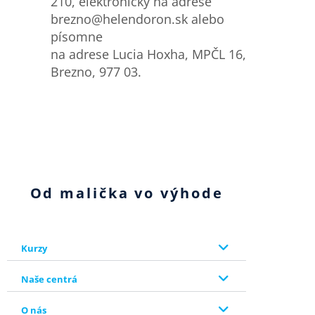
210, elektronicky na adrese
brezno@helendoron.sk alebo
písomne
na adrese Lucia Hoxha, MPČL 16,
Brezno, 977 03.
Od malička vo výhode
Kurzy
Naše centrá
O nás