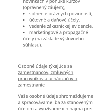
novinkách v ponuke kurzov
(oprávnený záujem),
splnenie právnych povinností,
účtovné a daňové účely,
vedenie zákazníckej evidencie,
marketingové a propagačné
účely (na základe výslovného
súhlasu).
Osobn
é
údaje týkajúce sa
zamestnancov, zmluvných
pracovníkov a uchádzačov o
zamestnanie
Vaše osobné údaje zhromažďujeme
a spracovávame iba za stanoveným
účelom a využívame ich najmä pre: