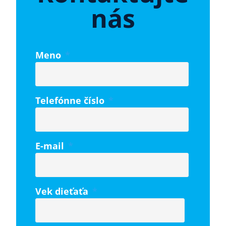
nás
Meno
*
Telefónne číslo
*
E-mail
*
Vek dieťaťa
*