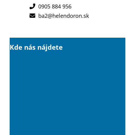
0905 884 956
ba2@helendoron.sk
Kde nás nájdete