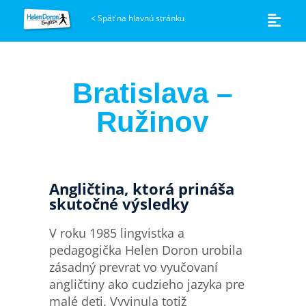
<
Späť na hlavnú stránku
Bratislava –
Ružinov
Angličtina, ktorá prináša
skutočné výsledky
V roku 1985 lingvistka a
pedagogička Helen Doron urobila
zásadný prevrat vo vyučovaní
angličtiny ako cudzieho jazyka pre
malé deti. Vyvinula totiž