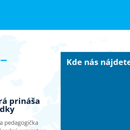
 –
Kde nás nájdet
orá prináša
edky
a a pedagogička