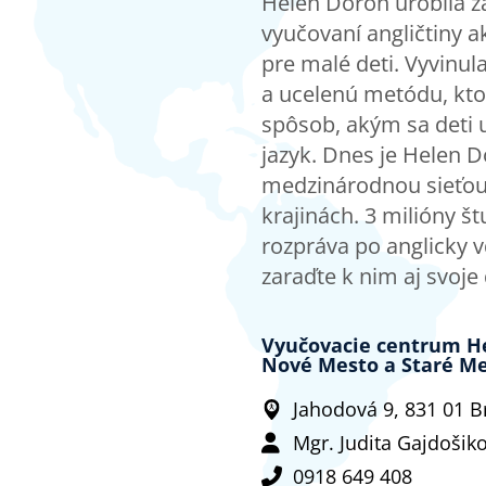
Helen Doron urobila z
vyučovaní angličtiny a
pre malé deti. Vyvinul
a ucelenú metódu, kt
spôsob, akým sa deti 
jazyk. Dnes je Helen D
medzinárodnou sieťou 
krajinách. 3 milióny š
rozpráva po anglicky 
zaraďte k nim aj svoje 
Vyučovacie centrum He
Nové Mesto a Staré Me
Jahodová 9, 831 01 Br
Mgr. Judita Gajdošik
0918 649 408