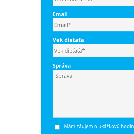
Email
*
Vek dieťaťa
*
Správa
Mám záujem o ukážkovú hodi