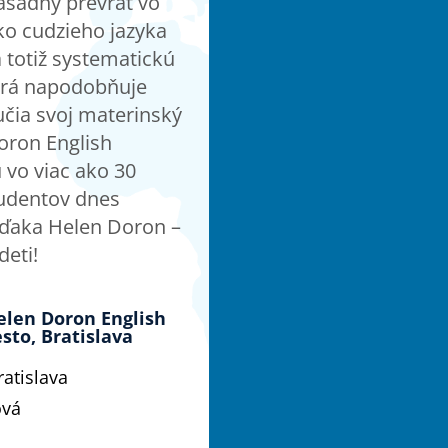
ásadný prevrat vo
ko cudzieho jazyka
a totiž systematickú
orá napodobňuje
učia svoj materinský
oron English
vo viac ako 30
tudentov dnes
vďaka Helen Doron –
deti!
len Doron English
sto, Bratislava
atislava
ová