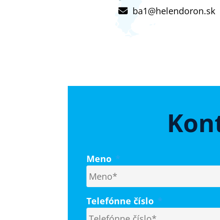
ba1@helendoron.sk
Kont
Meno
*
Telefónne číslo
*